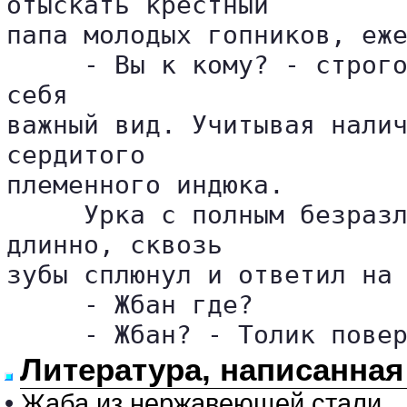
отыскать крестный 

папа молодых гопников, еже
     - Вы к кому? - строго
себя 

важный вид. Учитывая налич
сердитого 

племенного индюка.

     Урка с полным безразл
длинно, сквозь 

зубы сплюнул и ответил на 
     - Жбан где?

     - Жбан? - Толик пове
Литература, написанная
•
Жаба из нержавеющей стали