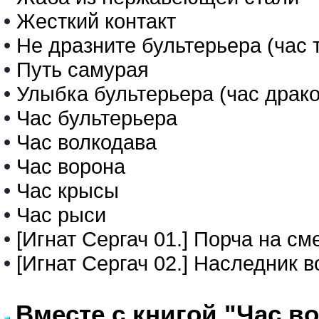
•
Жесткий контакт
•
Не дразните бультерьера (час 
•
Путь самурая
•
Улыбка бультерьера (час драк
•
Час бультерьера
•
Час волкодава
•
Час ворона
•
Час крысы
•
Час рыси
•
[Игнат Сергач 01.] Порча на см
•
[Игнат Сергач 02.] Наследник 
Вместе с книгой "Час в