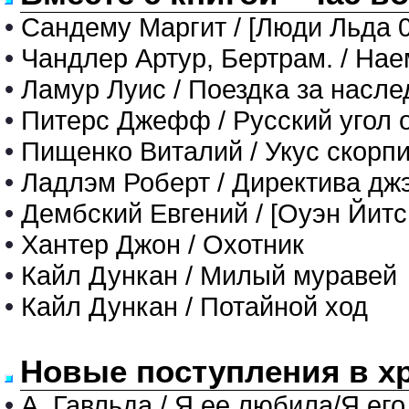
•
Сандему Маргит / [Люди Льда 0
•
Чандлер Артур, Бертрам. / На
•
Ламур Луис / Поездка за насл
•
Питерс Джефф / Русский угол
•
Пищенко Виталий / Укус скорп
•
Ладлэм Роберт / Директива дж
•
Дембский Евгений / [Оуэн Йитс
•
Хантер Джон / Охотник
•
Кайл Дункан / Милый муравей
•
Кайл Дункан / Потайной ход
Новые поступления в х
•
А. Гавльда / Я ее любила/Я его