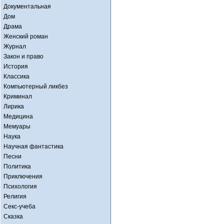
Документальная
Дом
Драма
Женский роман
Журнал
Закон и право
История
Классика
Компьютерный ликбез
Криминал
Лирика
Медицина
Мемуары
Наука
Научная фантастика
Песни
Политика
Приключения
Психология
Религия
Секс-учеба
Сказка