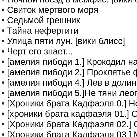
•
Свиток мертвого моря
•
Седьмой грешник
•
Тайна нефертити
•
Улица пяти лун. [вики блисс]
•
Черт его знает...
•
[амелия пибоди 1.] Крокодил н
•
[амелия пибоди 2.] Проклятье
•
[амелия пибоди 4.] Лев в долин
•
[амелия пибоди 5.]Не тяни лео
•
[Хроники брата Кадфаэля 0.] 
•
[хроники брата кадфаэля 01.]
•
[Хроники брата Кадфаэля 02.]
•
[Хроники брата Кадфаэля 03.