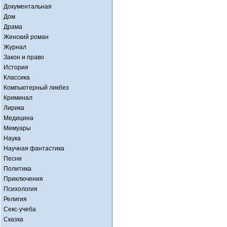
Документальная
Дом
Драма
Женский роман
Журнал
Закон и право
История
Классика
Компьютерный ликбез
Криминал
Лирика
Медицина
Мемуары
Наука
Научная фантастика
Песни
Политика
Приключения
Психология
Религия
Секс-учеба
Сказка