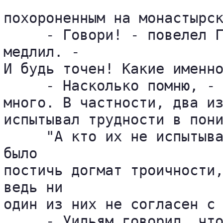
похороненным на монастырск
     - Говори! - повелел Г
медлил. - 

И будь точен! Какие именно
     - Насколько помню, - 
много. В частности, два из
испытывал трудности в пони
     "А кто их не испытыва
было 

постичь догмат троичности,
ведь ни 

один из них не согласен с 
     - Уильям говорил, что