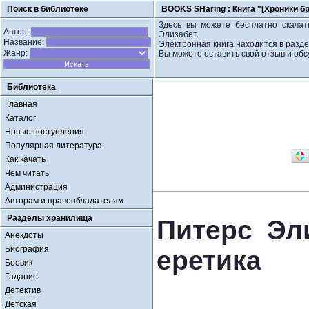
Поиск в библиотеке
BOOKS SHaring :
Книга "[Хроники б
Здесь вы можете бесплатно скачать
Автор:
Элизабет.
Название:
Электронная книга находится в разде
Жанр:
Вы можете оставить свой отзыв и обс
Библиотека
Главная
Каталог
Новые поступления
Популярная литература
Как качать
Чем читать
Администрация
Авторам и правообладателям
Разделы хранилища
Питерс Эли
Анекдоты
Биография
еретика
Боевик
Гадание
Детектив
Детская