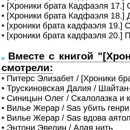
•
[Хроники брата Кадфаэля 17.]
•
[Хроники брата Кадфаэля 18.] 
•
[хроники брата кадфаэля 19.] 
•
[хроники брата кадфаэля 20.]
Вместе с книгой "[Хро
смотрели:
•
Питерс Элизабет / [Хроники бр
•
Трускиновская Далия / Шайтан
•
Синицын Олег / Скалолазка и к
•
Вилье Жерар / Sas убить генр
•
Вилье Жерар / Sas вдова аято
•
Энтони Эвелин / Алая нить