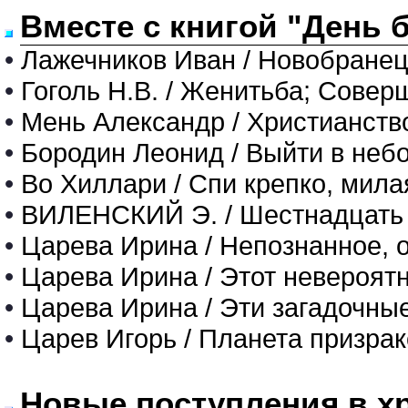
Вместе с книгой "День б
•
Лажечников Иван / Новобранец
•
Гоголь Н.В. / Женитьба; Совер
•
Мень Александр / Христианств
•
Бородин Леонид / Выйти в неб
•
Во Хиллари / Спи крепко, мила
•
ВИЛЕНСКИЙ Э. / Шестнадцать 
•
Царева Ирина / Непознанное, 
•
Царева Ирина / Этот невероят
•
Царева Ирина / Эти загадочны
•
Царев Игорь / Планета призрак
Новые поступления в х