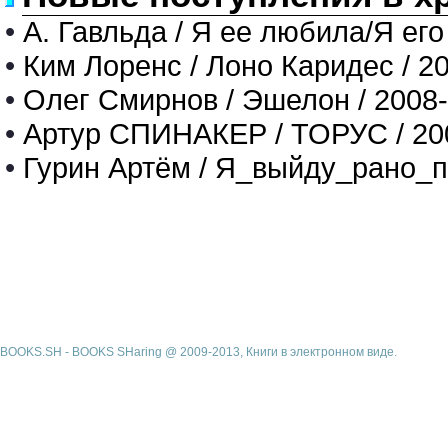
•
А. Гавльда / Я ее любила/Я его
•
Ким Лоренс / Лоно Каридес / 2
•
Олег Смирнов / Эшелон / 2008
•
Артур СПИНАКЕР / ТОРУС / 20
•
Гурин Артём / Я_выйду_рано_п
BOOKS.SH - BOOKS SHaring @ 2009-2013, Книги в электронном виде.