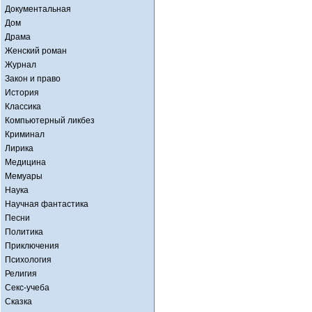
Документальная
Дом
Драма
Женский роман
Журнал
Закон и право
История
Классика
Компьютерный ликбез
Криминал
Лирика
Медицина
Мемуары
Наука
Научная фантастика
Песни
Политика
Приключения
Психология
Религия
Секс-учеба
Сказка