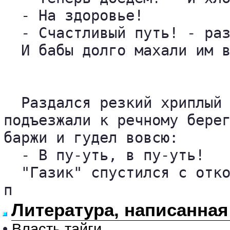
  - На здоровье!

  - Счастливый путь! - раз
  И бабы долго махали им в
  Раздался резкий хриплый 
подъезжали к речному берег
баржи и гудел вовсю:

  - В пу-уть, в пу-уть!

  "Газик" спустился с отко
п
Литература, написанная
•
Власть тайги