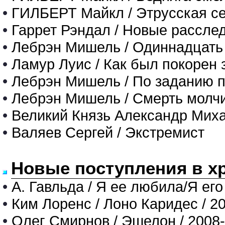
•
ГИЛБЕРТ Майкл / Этрусская се
•
Гаррет Рэндал / Новые рассле
•
Лебрэн Мишель / Одиннадцать 
•
Ламур Луис / Как был покорен 
•
Лебрэн Мишель / По заданию п
•
Лебрэн Мишель / Смерть молч
•
Великий Князь Александр Миха
•
Валяев Сергей / Экстремист
Новые поступления в х
•
А. Гавльда / Я ее любила/Я его
•
Ким Лоренс / Лоно Каридес / 2
•
Олег Смирнов / Эшелон / 2008