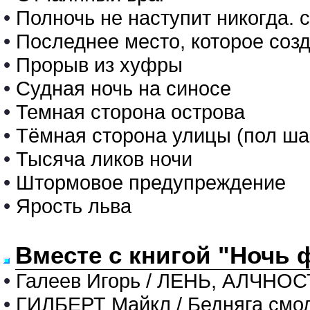
•
Полночь не наступит никогда. 
•
Последнее место, которое созд
•
Прорыв из хуфры
•
Судная ночь на синосе
•
Темная сторона острова
•
Тёмная сторона улицы (пол ша
•
Тысяча ликов ночи
•
Штормовое предупреждение
•
Ярость льва
Вместе с книгой "Ночь 
•
Галеев Игорь / ЛЕНЬ, АЛЧНО
•
ГИЛБЕРТ Майкл / Бедняга смо