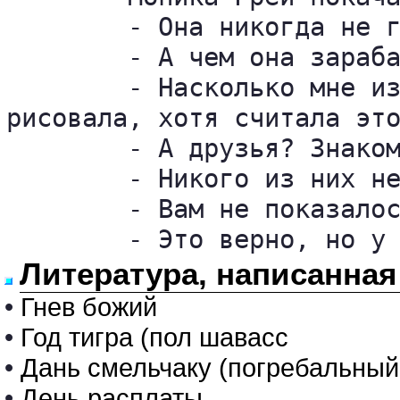
	- Она никогда не говорила о прошлом. Казалось, она живет только настоящим.

	- А чем она зарабатывала на жизнь?

	- Насколько мне известно, она вообще нигде не работала. Очень много 

рисовала, хотя считала это
	- А друзья? Знакомые мужчины?

	- Никого из них не знаю.

	- Вам не показалось это странным? Она ведь была очень привлекательна.

Литература, написанная
•
Гнев божий
•
Год тигра (пол шавасс
•
Дань смельчаку (погребальный
•
День расплаты