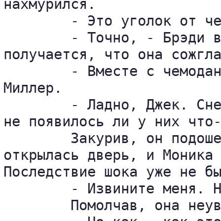
нахмурился.

	- Это уголок от чемодана.

	- Точно, - Брэди встряхнул мешок. - Если судить по моим находкам, то 

получается, что она сожгла
	- Вместе с чемоданом? Вот уж правда не доверилась воле случая, - вздохнул 

Миллер.

	- Ладно, Джек. Снесите это все в машину и звоните в управление. Узнайте, 

не появилось ли у них что-
	Закурив, он подошел к окну и уставился на маленький палисадник. Позади 

открылась дверь, и Моника 
Последствие шока уже не бы
	- Извините меня. Но такой удар...Джоанна была славной девушкой.

	Помолчав, она неуверенно спросила:
