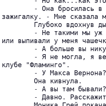
	- Но как...как это случилось?

	- Она бросилась в воду, в реку. - Миллер дал ей сигарету и поднес 

зажигалку. - Мне сказала м
	Глубоко вдохнув дым, Моника Грей с наслаждением медленно его выдыхала.

	- Не такими мы уж были подругами. Ходили иногда по вечерам вместе в кино 

или выпивали у меня чашечк
	- А больше вы никуда не ходили вместе? - поинтересовался Миллер.

	- Я не могла, я ведь работаю по вечерам. В казино на площади Гаскойн, в 

клубе "Фламинго".

	- У Макса Вернона?

	Она кивнула.

	- А вы там бывали?

	- Давно. Расскажите мне про Джоанну Мартин. Откуда она была?

	Моника Грей покачала головой.
