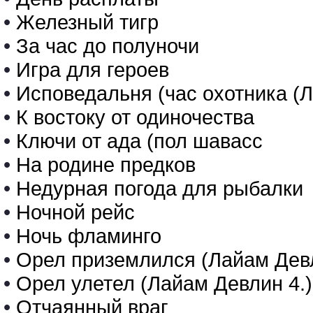
•
Железный тигр
•
За час до полуночи
•
Игра для героев
•
Исповедальня (час охотника (Л
•
К востоку от одиночества
•
Ключи от ада (пол шавасс
•
На родине предков
•
Недурная погода для рыбалки
•
Ночной рейс
•
Ночь фламинго
•
Орел приземлился (Лайам Девл
•
Орел улетел (Лайам Девлин 4.)
•
Отчаянный враг