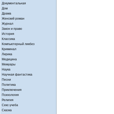
Документальная
Дом
Драма
Женский роман
Журнал
Закон и право
История
Классика
Компьютерный ликбез
Криминал
Лирика
Медицина
Мемуары
Наука
Научная фантастика
Песни
Политика
Приключения
Психология
Религия
Секс-учеба
Сказка