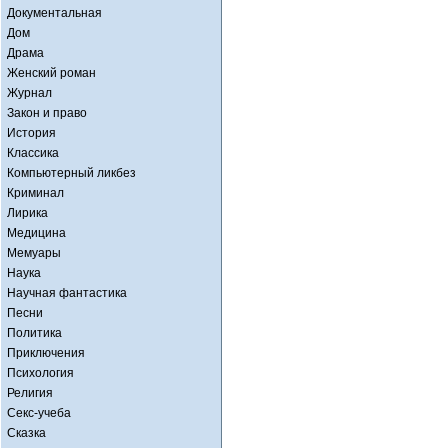
Документальная
Дом
Драма
Женский роман
Журнал
Закон и право
История
Классика
Компьютерный ликбез
Криминал
Лирика
Медицина
Мемуары
Наука
Научная фантастика
Песни
Политика
Приключения
Психология
Религия
Секс-учеба
Сказка