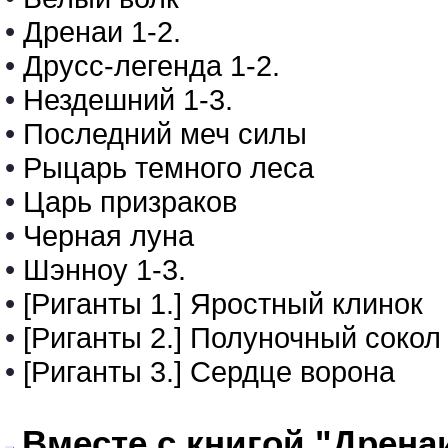
•
Дренаи 1-2.
•
Друсс-легенда 1-2.
•
Нездешний 1-3.
•
Последний меч силы
•
Рыцарь темного леса
•
Царь призраков
•
Черная луна
•
Шэнноу 1-3.
•
[Риганты 1.] Яростный клинок
•
[Риганты 2.] Полуночный сокол
•
[Риганты 3.] Сердце ворона
Вместе с книгой "Дренаи