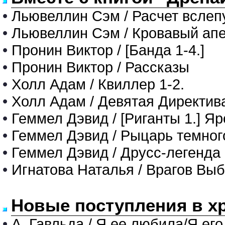
•
Льювеллин Сэм / Расчет всле
•
Льювеллин Сэм / Кровавый ап
•
Пронин Виктор / [Банда 1-4.]
•
Пронин Виктор / Рассказы
•
Холл Адам / Квиллер 1-2.
•
Холл Адам / Девятая Директив
•
Геммел Дэвид / [Риганты 1.] Я
•
Геммел Дэвид / Рыцарь темног
•
Геммел Дэвид / Друсс-легенда 
•
Игнатова Наталья / Врагов Вы
Новые поступления в х
•
А. Гавльда / Я ее любила/Я его