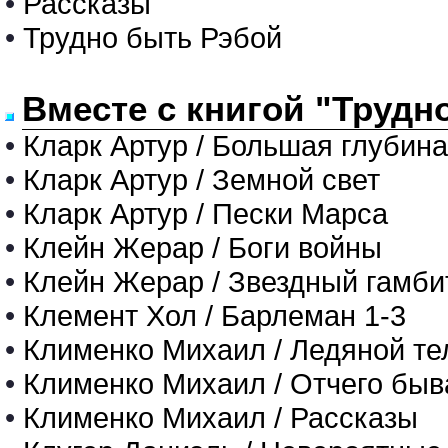
•
Рассказы
•
Трудно быть Рэбой
Вместе с книгой "Трудн
•
Кларк Артур / Большая глубина
•
Кларк Артур / Земной свет
•
Кларк Артур / Пески Марса
•
Клейн Жерар / Боги войны
•
Клейн Жерар / Звездный гамби
•
Клемент Хол / Барлеман 1-3
•
Клименко Михаил / Ледяной те
•
Клименко Михаил / Отчего быв
•
Клименко Михаил / Рассказы