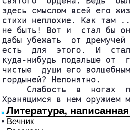
Святого  Ордена. Ведь  был
здесь смыслом всей его жиз
стихи неплохие. Как там ..
не быть! Вот и  стал бы он
дабы убежать  от дремучей 
есть  для  этого.  И  стал
куда-нибудь подальше от  г
чистые  души его волшебным
гордыней? Непонятно.

     Слабость  в  ногах  п
Хранящимся в нем оружием 
Литература, написанна
•
Вечник