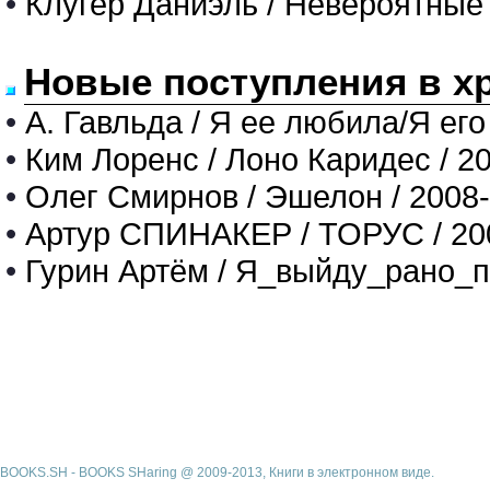
•
Клугер Даниэль / Невероятны
Новые поступления в х
•
А. Гавльда / Я ее любила/Я его
•
Ким Лоренс / Лоно Каридес / 2
•
Олег Смирнов / Эшелон / 2008
•
Артур СПИНАКЕР / ТОРУС / 20
•
Гурин Артём / Я_выйду_рано_п
BOOKS.SH - BOOKS SHaring @ 2009-2013, Книги в электронном виде.