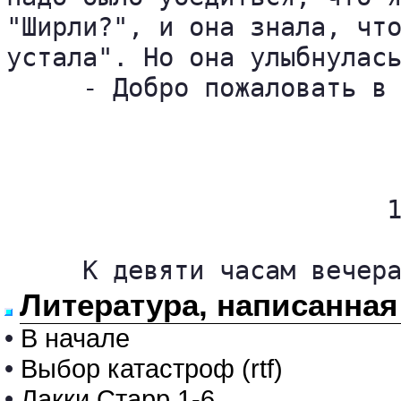
"Ширли?", и она знала, что
устала". Но она улыбнулась
     - Добро пожаловать в 
                         1
     К девяти часам вечер
Литература, написанная
•
В начале
•
Выбор катастроф (rtf)
•
Лакки Старр 1-6.