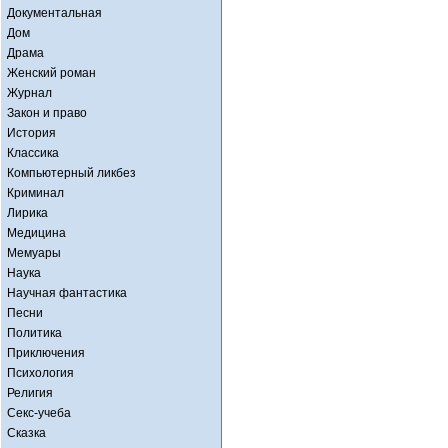
Документальная
Дом
Драма
Женский роман
Журнал
Закон и право
История
Классика
Компьютерный ликбез
Криминал
Лирика
Медицина
Мемуары
Наука
Научная фантастика
Песни
Политика
Приключения
Психология
Религия
Секс-учеба
Сказка