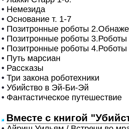
•
Немезида
•
Основание т. 1-7
•
Позитронные роботы 2.Обнаже
•
Позитронные роботы 3.Роботы 
•
Позитронные роботы 4.Роботы
•
Путь марсиан
•
Рассказы
•
Три закона роботехники
•
Убийство в Эй-Би-Эй
•
Фантастическое путешествие
Вместе с книгой "Убийс
•
Айриш Уильям / Встречи во мр