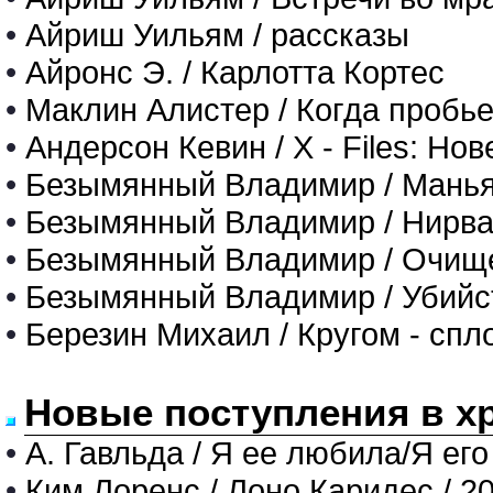
•
Айриш Уильям / рассказы
•
Айронс Э. / Карлотта Кортес
•
Маклин Алистер / Когда пробье
•
Андерсон Кевин / X - Files: Но
•
Безымянный Владимир / Мань
•
Безымянный Владимир / Нирв
•
Безымянный Владимир / Очищ
•
Безымянный Владимир / Убийст
•
Березин Михаил / Кругом - сп
Новые поступления в х
•
А. Гавльда / Я ее любила/Я его
•
Ким Лоренс / Лоно Каридес / 2