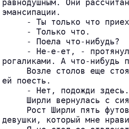
равнодушным. Они рассчитан
эмансипации.

     - Ты только что приех
     - Только что.

     - Поела что-нибудь?

     - Не-е-ет, - протянул
рогаликами. А что-нибудь п
     Возле столов еще стоя
ей поесть.

     - Нет, подожди здесь.
     Ширли вернулась с сия
     Рост Ширли пять футов
девушки, который мне нрави