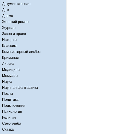
Документальная
Дом
Драма
Женский роман
Журнал
Закон и право
История
Классика
Компьютерный ликбез
Криминал
Лирика
Медицина
Мемуары
Наука
Научная фантастика
Песни
Политика
Приключения
Психология
Религия
Секс-учеба
Сказка