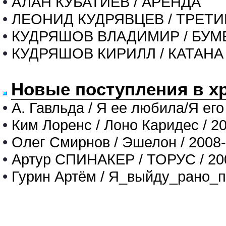
•
АЛАН КУБАТИЕВ / АРЕНДА
•
ЛЕОНИД КУДРЯВЦЕВ / ТРЕТ
•
КУДРЯШОВ ВЛАДИМИР / БУМ
•
КУДРЯШОВ КИРИЛЛ / КАТАНА
Новые поступления в х
•
А. Гавльда / Я ее любила/Я его
•
Ким Лоренс / Лоно Каридес / 2
•
Олег Смирнов / Эшелон / 2008
•
Артур СПИНАКЕР / ТОРУС / 20
•
Гурин Артём / Я_выйду_рано_п