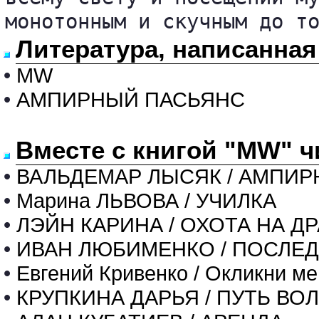
монотонным и скучным до т
Литература, написанн
•
MW
•
АМПИРНЫЙ ПАСЬЯНС
Вместе с книгой "MW" ч
•
ВАЛЬДЕМАР ЛЫСЯК / АМПИ
•
Марина ЛЬВОВА / УЧИЛКА
•
ЛЭЙН КАРИНА / ОХОТА НА Д
•
ИВАН ЛЮБИМЕНКО / ПОСЛЕД
•
Евгений Кривенко / Окликни ме
•
КРУПКИНА ДАРЬЯ / ПУТЬ ВО