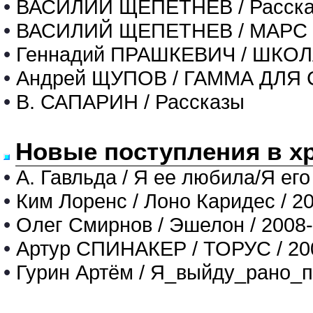
•
ВАСИЛИЙ ЩЕПЕТНЁВ / Расск
•
ВАСИЛИЙ ЩЕПЕТНЕВ / МАРС
•
Геннадий ПРАШКЕВИЧ / ШКО
•
Андрей ЩУПОВ / ГАММА ДЛ
•
В. САПАРИН / Рассказы
Новые поступления в х
•
А. Гавльда / Я ее любила/Я его
•
Ким Лоренс / Лоно Каридес / 2
•
Олег Смирнов / Эшелон / 2008
•
Артур СПИНАКЕР / ТОРУС / 20
•
Гурин Артём / Я_выйду_рано_п