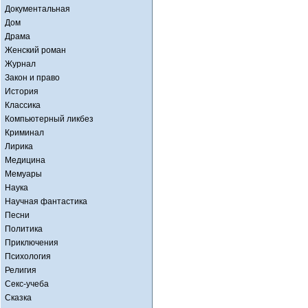
Документальная
Дом
Драма
Женский роман
Журнал
Закон и право
История
Классика
Компьютерный ликбез
Криминал
Лирика
Медицина
Мемуары
Наука
Научная фантастика
Песни
Политика
Приключения
Психология
Религия
Секс-учеба
Сказка