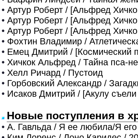
•
Артур Роберт / [Альфред Хичко
•
Артур Роберт / [Альфред Хичко
•
Артур Роберт / [Альфред Хичк
•
Фохтин Владимир / Атлетическа
•
Емец Дмитрий / [Космический п
•
Хичкок Альфред / Тайна пса-н
•
Хелл Ричард / Пустоид
•
Горбовский Александр / Загадк
•
Исаков Дмитрий / [Акулу съели
Новые поступления в х
•
А. Гавльда / Я ее любила/Я его
•
Ким Лоренс / Лоно Каридес / 2