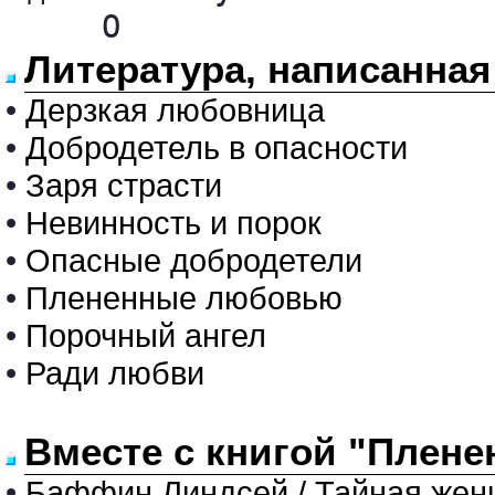
     О
Литература, написанная
•
Дерзкая любовница
•
Добродетель в опасности
•
Заря страсти
•
Невинность и порок
•
Опасные добродетели
•
Плененные любовью
•
Порочный ангел
•
Ради любви
Вместе с книгой "Плен
•
Баффин Линдсей / Тайная жен