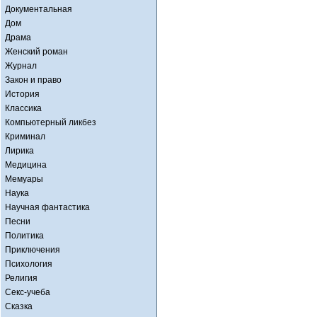
Документальная
Дом
Драма
Женский роман
Журнал
Закон и право
История
Классика
Компьютерный ликбез
Криминал
Лирика
Медицина
Мемуары
Наука
Научная фантастика
Песни
Политика
Приключения
Психология
Религия
Секс-учеба
Сказка