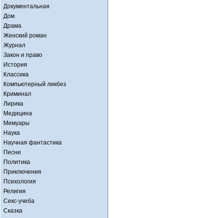
Документальная
Дом
Драма
Женский роман
Журнал
Закон и право
История
Классика
Компьютерный ликбез
Криминал
Лирика
Медицина
Мемуары
Наука
Научная фантастика
Песни
Политика
Приключения
Психология
Религия
Секс-учеба
Сказка