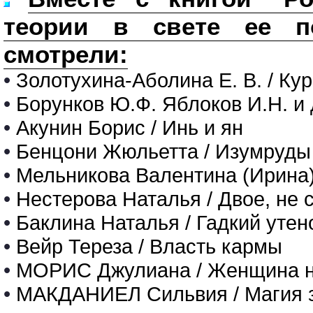
теории в свете ее по
смотрели:
•
Золотухина-Аболина Е. В. / Кур
•
Борунков Ю.Ф. Яблоков И.Н. и 
•
Акунин Борис / Инь и ян
•
Бенцони Жюльетта / Изумруды
•
Мельникова Валентина (Ирина)
•
Нестерова Наталья / Двое, не 
•
Баклина Наталья / Гадкий уте
•
Вейр Тереза / Власть кармы
•
МОРИС Джулиана / Женщина н
•
МАКДАНИЕЛ Сильвия / Магия 