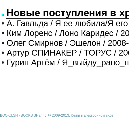
Новые поступления в х
•
А. Гавльда / Я ее любила/Я его
•
Ким Лоренс / Лоно Каридес / 2
•
Олег Смирнов / Эшелон / 2008
•
Артур СПИНАКЕР / ТОРУС / 20
•
Гурин Артём / Я_выйду_рано_п
BOOKS.SH - BOOKS SHaring @ 2009-2013, Книги в электронном виде.