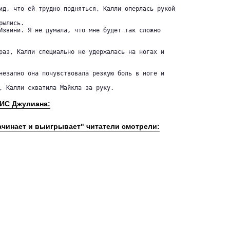
ид, что ей трудно подняться, Калли оперлась рукой

ылись.

Извини. Я не думала, что мне будет так сложно

раз, Калли специально не удержалась на ногах и

незапно она почувствовала резкую боль в ноге и

, Калли схватила Майкла за руку.

РИС Джулиана:
ачинает и выигрывает" читатели смотрели: