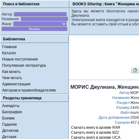
Поиск в библиотеке
BOOKS SHaring :
Книга "Женщина н
Здесь вы можете бесплатно скача
Автор:
Джулиана.
Название:
Электронная книга находится в разд
Жанр:
Вы можете оставить свой отзыв и обс
Библиотека
Главная
Каталог
Новые поступления
Популярная литература
Как качать
Чем читать
Администрация
МОРИС Джулиана, Женщина
Авторам и правообладателям
Автор
МОР
Название
Женщ
Разделы хранилища
Раздел
Женс
Анекдоты
Размер
2445
Биография
Файл
moris
Дата добавления
2006
Боевик
Скачали
457 
Гадание
Скачать книгу в архиве RAR
Детектив
Скачать книгу в архиве BZ2
Детская
Скачать книгу в архиве UCA