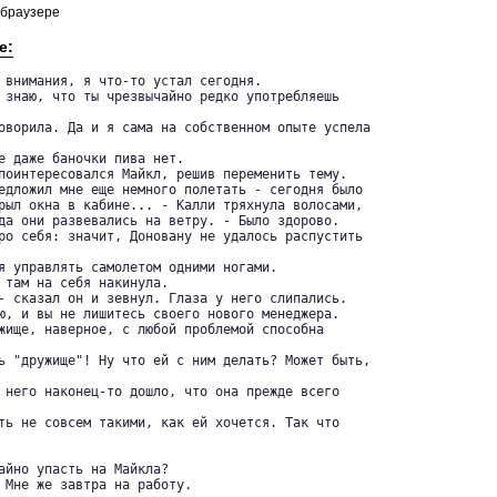
 браузере
е:
 внимания, я что-то устал сегодня.

 знаю, что ты чрезвычайно редко употребляешь 

оворила. Да и я сама на собственном опыте успела

е даже баночки пива нет.

поинтересовался Майкл, решив переменить тему.

едложил мне еще немного полетать - сегодня было 

рыл окна в кабине... - Калли тряхнула волосами, 

да они развевались на ветру. - Было здорово.

ро себя: значит, Доновану не удалось распустить

я управлять самолетом одними ногами.

 там на себя накинула.

- сказал он и зевнул. Глаза у него слипались.

ю, и вы не лишитесь своего нового менеджера.

жище, наверное, с любой проблемой способна

ь "дружище"! Ну что ей с ним делать? Может быть,

 него наконец-то дошло, что она прежде всего

ть не совсем такими, как ей хочется. Так что

айно упасть на Майкла?

 Мне же завтра на работу.
