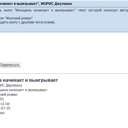
ачинает и выигрывает", МОРИС Джулиана
ть книгу "Женщина начинает и выигрывает" текст которой написал ав
еле "Женский роман"
удить книгу с другими читателями.
 начинает и выигрывает
ИС Джулиана
ина начинает и выигрывает
кий роман
01
-j1.rar
-07-25
раз