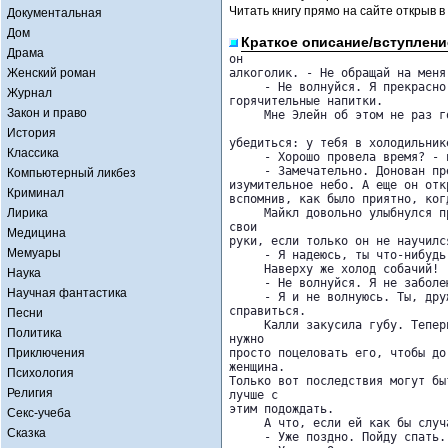
Читать книгу прямо на сайте открыв в
Документальная
Дом
Краткое описание/вступлени
Драма
он 

Женский роман
алкоголик. - Не обращай на меня
     - Не волнуйся. Я прекрасно
Журнал
горячительные напитки.

Закон и право
     Мне Элейн об этом не раз г
История
убедиться: у тебя в холодильник
Классика
     - Хорошо провела время? - 
     - Замечательно. Донован пр
Компьютерный ликбез
изумительное небо. А еще он отк
Криминал
вспомнив, как было приятно, ког
Лирика
     Майкл довольно улыбнулся п
свои 

Медицина
руки, если только он не научилс
Мемуары
     - Я надеюсь, ты что-нибудь
     Наверху же холод собачий! 
Наука
     - Не волнуйся. Я не заболе
Научная фантастика
     - Я и не волнуюсь. Ты, дру
справиться.

Песни
     Калли закусила губу. Тепер
Политика
нужно 

Приключения
просто поцеловать его, чтобы до
женщина. 

Психология
Только вот последствия могут бы
Религия
лучше с 

этим подождать.

Секс-учеба
     А что, если ей как бы случ
Сказка
     - Уже поздно. Пойду спать.