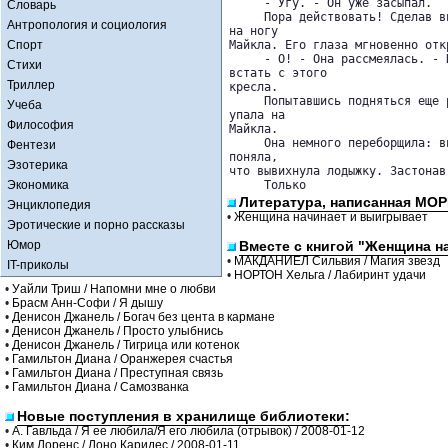
     - Угу. - Он уже засыпал.

Словарь
     Пора действовать! Сделав в
Антропология и социология
на ногу 

Спорт
Майкла. Его глаза мгновенно откр
     - О! - Она рассмеялась. - 
Стихи
встать с этого 

Триллер
кресла.

     Попытавшись подняться еще 
Учеба
упала на 

Философия
Майкла.

     Она немного переборщила: в
Фентези
поняла, 

Эзотерика
что вывихнула лодыжку. Застонав
Экономика
     Только
Литература, написанная МО
Энциклопедия
•
Женщина начинает и выигрывает
Эротические и порно рассказы
Юмор
Вместе с книгой "Женщина н
•
МАКДАНИЕЛ Сильвия / Магия звезд
IT-приколы
•
НОРТОН Хельга / Лабиринт удачи
•
Уайли Триш / Напомни мне о любви
•
Брасм Анн-Софи / Я дышу
•
Денисон Джанель / Богач без цента в кармане
•
Денисон Джанель / Просто улыбнись
•
Денисон Джанель / Тигрица или котенок
•
Гамильтон Диана / Оранжерея счастья
•
Гамильтон Диана / Преступная связь
•
Гамильтон Диана / Самозванка
Новые поступления в хранилище библиотеки:
•
А. Гавльда / Я ее любила/Я его любила (отрывок) / 2008-01-12
•
Ким Лоренс / Лоно Каридес / 2008-01-11