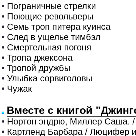
•
Пограничные стрелки
•
Поющие револьверы
•
Семь троп питера куинса
•
След в ущелье тимбэл
•
Смертельная погоня
•
Тропа джексона
•
Тропой дружбы
•
Улыбка сорвиголовы
•
Чужак
Вместе с книгой "Джинг
•
Нортон эндрю, Миллер Саша. / 
•
Картленд Барбара / Люцифер и