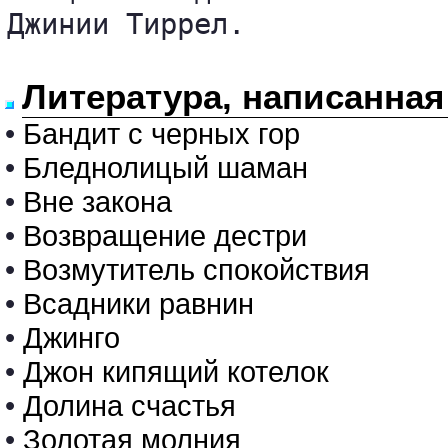
Джинии Тиррел.

Литература, написанная
•
Бандит с черных гор
•
Бледнолицый шаман
•
Вне закона
•
Возвращение дестри
•
Возмутитель спокойствия
•
Всадники равнин
•
Джинго
•
Джон кипящий котелок
•
Долина счастья
•
Золотая молния