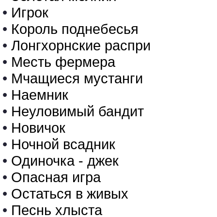
•
Игрок
•
Король поднебесья
•
Лонгхорнские распри
•
Месть фермера
•
Мчащиеся мустанги
•
Наемник
•
Неуловимый бандит
•
Новичок
•
Ночной всадник
•
Одиночка - джек
•
Опасная игра
•
Остаться в живых
•
Песнь хлыста