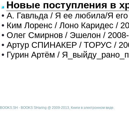
Новые поступления в х
•
А. Гавльда / Я ее любила/Я его
•
Ким Лоренс / Лоно Каридес / 2
•
Олег Смирнов / Эшелон / 2008
•
Артур СПИНАКЕР / ТОРУС / 20
•
Гурин Артём / Я_выйду_рано_п
BOOKS.SH - BOOKS SHaring @ 2009-2013, Книги в электронном виде.