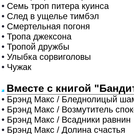
•
Семь троп питера куинса
•
След в ущелье тимбэл
•
Смертельная погоня
•
Тропа джексона
•
Тропой дружбы
•
Улыбка сорвиголовы
•
Чужак
Вместе с книгой "Банди
•
Брэнд Макс / Бледнолицый ша
•
Брэнд Макс / Возмутитель спо
•
Брэнд Макс / Всадники равнин
•
Брэнд Макс / Долина счастья