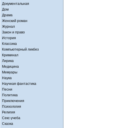
Документальная
Дом
Драма
Женский роман
Журнал
Закон и право
История
Классика
Компьютерный ликбез
Криминал
Лирика
Медицина
Мемуары
Наука
Научная фантастика
Песни
Политика
Приключения
Психология
Религия
Секс-учеба
Сказка