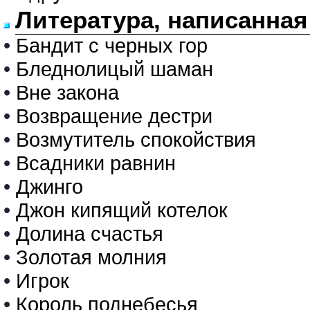
Литература, написанная
•
Бандит с черных гор
•
Бледнолицый шаман
•
Вне закона
•
Возвращение дестри
•
Возмутитель спокойствия
•
Всадники равнин
•
Джинго
•
Джон кипящий котелок
•
Долина счастья
•
Золотая молния
•
Игрок
•
Король поднебесья