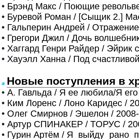
•
Брэнд Макс / Поющие револьв
•
Буревой Роман / [Сыщик 2.] Ма
•
Гальперин Андрей / Отражение
•
Грегори Джил / Дочь волшебни
•
Хаггард Генри Райдер / Эйрик 
•
Хауэлл Ханна / Под счастливой
Новые поступления в х
•
А. Гавльда / Я ее любила/Я его
•
Ким Лоренс / Лоно Каридес / 2
•
Олег Смирнов / Эшелон / 2008
•
Артур СПИНАКЕР / ТОРУС / 20
•
Гурин Артём / Я_выйду_рано_п