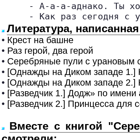
     - А-а-а-аднако. Ты хо
     - Как раз сегодня с 
Литература, написанная
•
Крест на башне
•
Раз герой, два герой
•
Серебряные пули с урановым 
•
[Однажды на Диком западе 1.] 
•
[Однажды на Диком западе 2.] 
•
[Разведчик 1.] Додж» по имени
•
[Разведчик 2.] Принцесса для 
Вместе с книгой "Сер
смотрели: