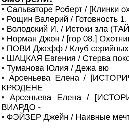
•
Сальваторе Роберт / [Клинки о
•
Рощин Валерий / Готовность 1.
•
Володский И. / Истоки зла 
•
Норман Джон / [гор 08.] Охотни
•
ПОВИ Джефф / Клуб серийных
•
ШАЦКАЯ Евгения / Стерва по
•
Туманова Юлия / Дежа вю
•
Арсеньева Елена / [ИСТО
КРЮДЕНЕ
•
Арсеньева Елена / [ИСТ
ВИАРДО -
•
ФЭЙЗЕР Джейн / Наивные меч