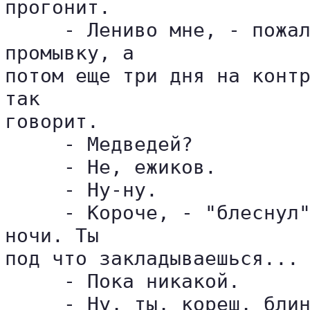
прогонит.

     - Лениво мне, - пожал
промывку, а 

потом еще три дня на контр
так 

говорит.

     - Медведей?

     - Не, ежиков.

     - Ну-ну.

     - Короче, - "блеснул"
ночи. Ты 

под что закладываешься... 
     - Пока никакой.

     - Ну, ты, кореш, блин