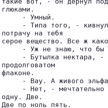
такие вот, - он дернул под
глюками.

     - Умный.

     - Типа того, - кивнул
потрачу на тебя 

серое вещество. Все ж како
     - Уж не знаю, что бы 
     - Бутылка нектара, - 
продолговатом 

флаконе.

     - Bay. А живого эльфа
     - Нет, - мечтательно 
одну. Две. 

Две по ноль пять.
