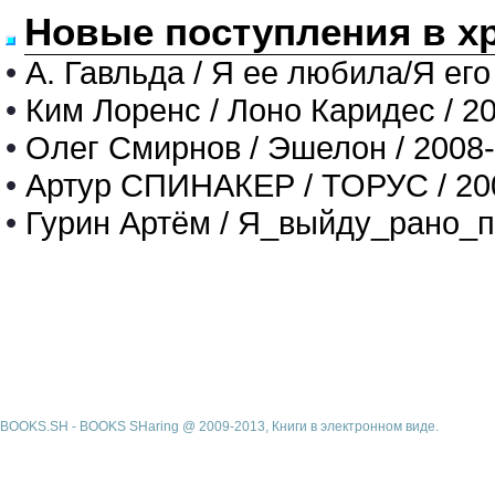
Новые поступления в х
•
А. Гавльда / Я ее любила/Я его
•
Ким Лоренс / Лоно Каридес / 2
•
Олег Смирнов / Эшелон / 2008
•
Артур СПИНАКЕР / ТОРУС / 20
•
Гурин Артём / Я_выйду_рано_п
BOOKS.SH - BOOKS SHaring @ 2009-2013, Книги в электронном виде.