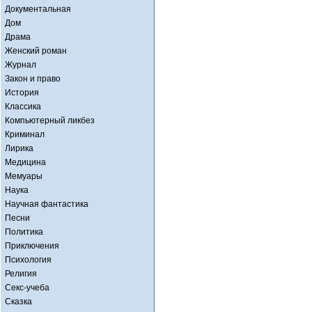
Документальная
Дом
Драма
Женский роман
Журнал
Закон и право
История
Классика
Компьютерный ликбез
Криминал
Лирика
Медицина
Мемуары
Наука
Научная фантастика
Песни
Политика
Приключения
Психология
Религия
Секс-учеба
Сказка