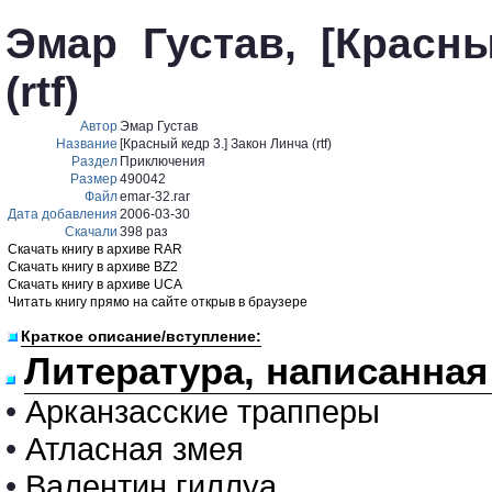
Эмар Густав, [Красн
(rtf)
Автор
Эмар Густав
Название
[Красный кедр 3.] Закон Линча (rtf)
Раздел
Приключения
Размер
490042
Файл
emar-32.rar
Дата добавления
2006-03-30
Скачали
398 раз
Скачать книгу в архиве RAR
Скачать книгу в архиве BZ2
Скачать книгу в архиве UCA
Читать книгу прямо на сайте открыв в браузере
Краткое описание/вступление:
Литература, написанная
•
Арканзасские трапперы
•
Атласная змея
•
Валентин гиллуа