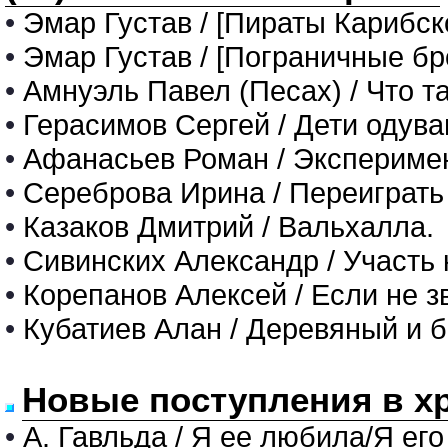
•
Эмар Густав / [Пираты Карибско
•
Эмар Густав / [Пограничные бро
•
Амнуэль Павел (Песах) / Что т
•
Герасимов Сергей / Дети одува
•
Афанасьев Роман / Экспериме
•
Сереброва Ирина / Переиграт
•
Казаков Дмитрий / Вальхалла.
•
Сивинских Александр / Участь
•
Корепанов Алексей / Если не з
•
Кубатиев Алан / Деревяный и 
Новые поступления в х
•
А. Гавльда / Я ее любила/Я его