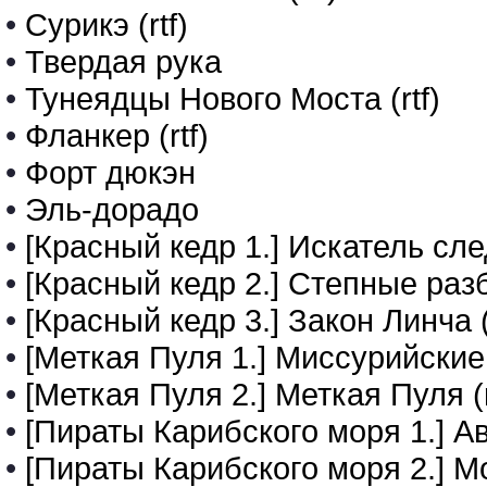
•
Сурикэ (rtf)
•
Твердая рука
•
Тунеядцы Нового Моста (rtf)
•
Фланкер (rtf)
•
Форт дюкэн
•
Эль-дорадо
•
[Красный кедр 1.] Искатель сл
•
[Красный кедр 2.] Степные раз
•
[Красный кедр 3.] Закон Линча (
•
[Меткая Пуля 1.] Миссурийские 
•
[Меткая Пуля 2.] Меткая Пуля (r
•
[Пираты Карибского моря 1.] Ав
•
[Пираты Карибского моря 2.] Мо