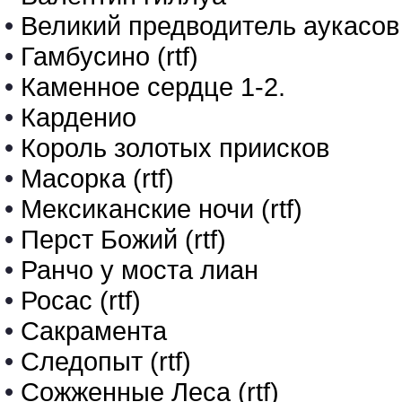
•
Великий предводитель аукасов
•
Гамбусино (rtf)
•
Каменное сердце 1-2.
•
Карденио
•
Король золотых приисков
•
Масорка (rtf)
•
Мексиканские ночи (rtf)
•
Перст Божий (rtf)
•
Ранчо у моста лиан
•
Росас (rtf)
•
Сакрамента
•
Следопыт (rtf)
•
Сожженные Леса (rtf)