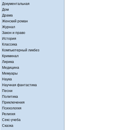
Документальная
Дом
Драма
Женский роман
Журнал
Закон и право
История
Классика
Компьютерный ликбез
Криминал
Лирика
Медицина
Мемуары
Наука
Научная фантастика
Песни
Политика
Приключения
Психология
Религия
Секс-учеба
Сказка