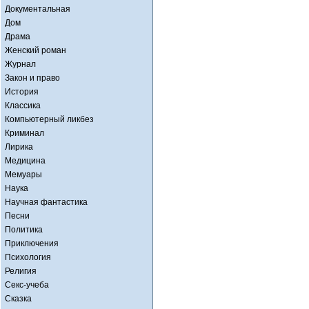
Документальная
Дом
Драма
Женский роман
Журнал
Закон и право
История
Классика
Компьютерный ликбез
Криминал
Лирика
Медицина
Мемуары
Наука
Научная фантастика
Песни
Политика
Приключения
Психология
Религия
Секс-учеба
Сказка