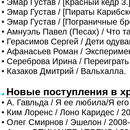
•
Эмар Густав / [Красный кедр 3.]
•
Эмар Густав / [Пираты Карибско
•
Эмар Густав / [Пограничные бро
•
Амнуэль Павел (Песах) / Что т
•
Герасимов Сергей / Дети одува
•
Афанасьев Роман / Экспериме
•
Сереброва Ирина / Переиграт
•
Казаков Дмитрий / Вальхалла.
Новые поступления в х
•
А. Гавльда / Я ее любила/Я его
•
Ким Лоренс / Лоно Каридес / 2
•
Олег Смирнов / Эшелон / 2008