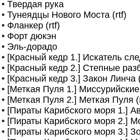
•
Твердая рука
•
Тунеядцы Нового Моста (rtf)
•
Фланкер (rtf)
•
Форт дюкэн
•
Эль-дорадо
•
[Красный кедр 1.] Искатель сл
•
[Красный кедр 2.] Степные раз
•
[Красный кедр 3.] Закон Линча (
•
[Меткая Пуля 1.] Миссурийские 
•
[Меткая Пуля 2.] Меткая Пуля (r
•
[Пираты Карибского моря 1.] Ав
•
[Пираты Карибского моря 2.] Мо
•
[Пираты Карибского моря 3.] Зо