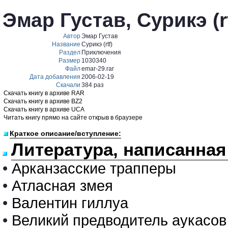
Эмар Густав, Сурикэ (rt
Автор
Эмар Густав
Название
Сурикэ (rtf)
Раздел
Приключения
Размер
1030340
Файл
emar-29.rar
Дата добавления
2006-02-19
Скачали
384 раз
Скачать книгу в архиве RAR
Скачать книгу в архиве BZ2
Скачать книгу в архиве UCA
Читать книгу прямо на сайте открыв в браузере
Краткое описание/вступление:
Литература, написанная
•
Арканзасские трапперы
•
Атласная змея
•
Валентин гиллуа
•
Великий предводитель аукасов