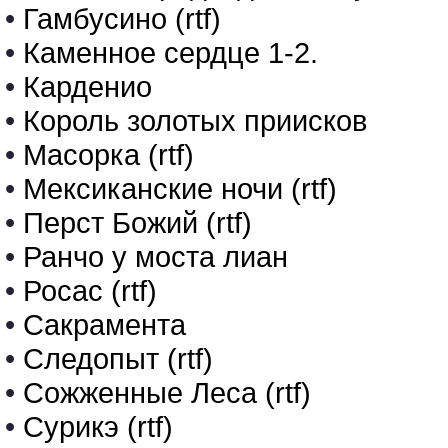
•
Гамбусино (rtf)
•
Каменное сердце 1-2.
•
Карденио
•
Король золотых приисков
•
Масорка (rtf)
•
Мексиканские ночи (rtf)
•
Перст Божий (rtf)
•
Ранчо у моста лиан
•
Росас (rtf)
•
Сакрамента
•
Следопыт (rtf)
•
Сожженные Леса (rtf)
•
Сурикэ (rtf)