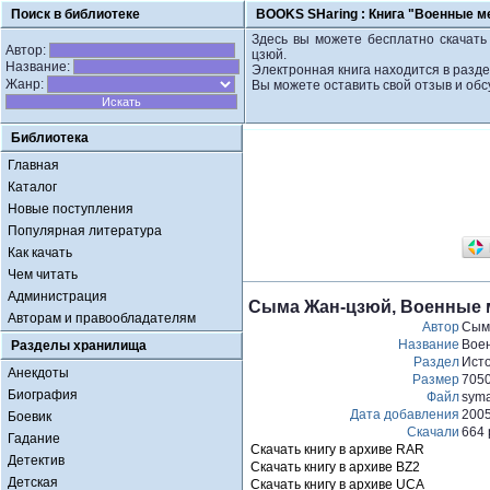
Поиск в библиотеке
BOOKS SHaring :
Книга "Военные м
Здесь вы можете бесплатно скачать
Автор:
цзюй.
Название:
Электронная книга находится в разде
Жанр:
Вы можете оставить свой отзыв и обс
Библиотека
Главная
Каталог
Новые поступления
Популярная литература
Как качать
Чем читать
Администрация
Сыма Жан-цзюй, Военные 
Авторам и правообладателям
Автор
Сым
Название
Вое
Разделы хранилища
Раздел
Ист
Анекдоты
Размер
705
Биография
Файл
syma
Дата добавления
2005
Боевик
Скачали
664 
Гадание
Скачать книгу в архиве RAR
Детектив
Скачать книгу в архиве BZ2
Детская
Скачать книгу в архиве UCA