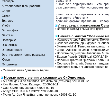
создатели 

Словарь
"Сыма фа" подчеркивали, что гра
Антропология и социология
разграничены, ибо исповедуют пр
Спорт
стало четко восприниматься всле
Стихи
благопристойности и 

Триллер
должных формах правления, котор
Литература, написанная Сым
Учеба
•
Военные методы сыма жан-цзюя
Философия
Фентези
Вместе с книгой "Военные м
•
Жариков Андрей Дмитриевич / Полиг
Эзотерика
•
Зевелев Александр и другие. / Ненав
Экономика
•
Зинкевич М.М / Генерал александр п
Энциклопедия
•
Зонин Александр Ильич / Жизнь адми
•
Волкогонов Дмитрий Антонович / Ста
Эротические и порно рассказы
•
Баркер Ральф / УБИЙЦЫ КОРАБЛЕЙ
Юмор
•
Воронин Дмитрий / [Стражи Границ 3
•
Сертаков Виталий / Заначка пандор
IT-приколы
•
Палеолог Морис / Царская россия в
•
Уилльямс Алан / Дневники берии
Новые поступления в хранилище библиотеки:
•
А. Гавльда / Я ее любила/Я его любила (отрывок) / 2008-01-12
•
Ким Лоренс / Лоно Каридес / 2008-01-11
•
Олег Смирнов / Эшелон / 2008-01-10
•
Артур СПИНАКЕР / ТОРУС / 2008-01-10
•
Гурин Артём / Я_выйду_рано_по_весне / 2008-01-10