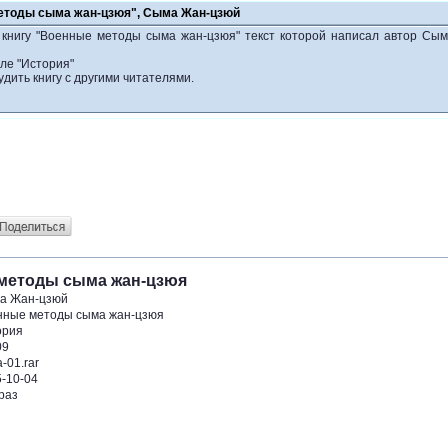
етоды сыма жан-цзюя", Сыма Жан-цзюй
 книгу "Военные методы сыма жан-цзюя" текст которой написал автор Сы
ле "История"
удить книгу с другими читателями.
методы сыма жан-цзюя
а Жан-цзюй
нные методы сыма жан-цзюя
ория
09
-01.rar
-10-04
раз