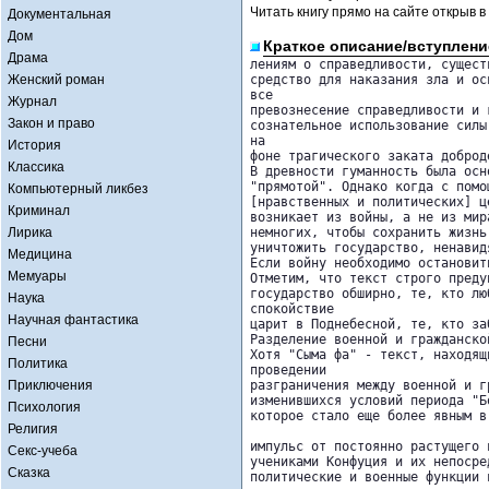
Читать книгу прямо на сайте открыв в
Документальная
Дом
Краткое описание/вступлени
Драма
лениям о справедливости, сущест
Женский роман
средство для наказания зла и ос
все 

Журнал
превознесение справедливости и 
Закон и право
сознательное использование силы
на 

История
фоне трагического заката доброд
Классика
В древности гуманность была осн
"прямотой". Однако когда с помо
Компьютерный ликбез
[нравственных и политических] ц
Криминал
возникает из войны, а не из мир
Лирика
немногих, чтобы сохранить жизнь
уничтожить государство, ненавид
Медицина
Если войну необходимо остановит
Мемуары
Отметим, что текст строго преду
государство обширно, те, кто лю
Наука
спокойствие 

Научная фантастика
царит в Поднебесной, те, кто за
Разделение военной и гражданской
Песни
Хотя "Сыма фа" - текст, находящ
Политика
проведении 

Приключения
разграничения между военной и г
изменившихся условий периода "Б
Психология
которое стало еще более явным в
Религия
импульс от постоянно растущего 
Секс-учеба
учениками Конфуция и их непосре
Сказка
политические и военные функции 