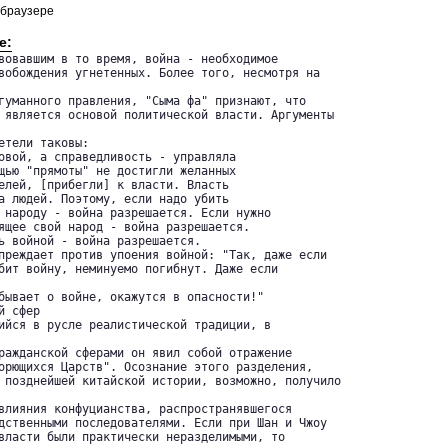
 браузере
е:
вовавшим в то время, война - необходимое 

вобождения угнетенных. Более того, несмотря на

гуманного правления, "Сыма фа" признают, что 

 является основой политической власти. Аргументы

етели таковы: 

овой, а справедливость - управляла 

щью "прямоты" не достигли желанных 

елей, [прибегли] к власти. Власть 

а людей. Поэтому, если надо убить 

 народу - война разрешается. Если нужно 

ящее свой народ - война разрешается. 

ь войной - война разрешается.

преждает против упоения войной: "Так, даже если 

бит войну, неминуемо погибнут. Даже если

бывает о войне, окажутся в опасности!" 

 сфер

ийся в русле реалистической традиции, в

ражданской сферами он явил собой отражение 

орющихся Царств". Осознание этого разделения, 

 позднейшей китайской истории, возможно, получило

влияния конфуцианства, распространявшегося 

дственными последователями. Если при Шан и Чжоу 

власти были практически неразделимыми, то
