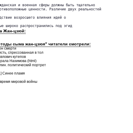
жданская и военная сферы должны быть тщательно 

отивоположные ценности. Различие двух реальностей

дствие возросшего влияния идей о

ые широко распространились под эгид
а Жан-цзюй:
етоды сыма жан-цзюя" читатели смотрели:
он смерти
исть, спрессованная в тол
авлович кутепов
рала Нахимова (html)
лин. политический портрет
.] Синее пламя
ы
о время мировой войны