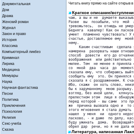
Читать книгу прямо на сайте открыв в
Документальная
Дом
Краткое описание/вступлени
Драма
чаю, а вы и не  думаете выказыв
Женский роман
Разве  вы  позабыли, что  мой  
тревожьтесь,  он отнюдь не умер
Журнал
Бедняга  кавалер! Как он ласков
Закон и право
умеет  пламенно чувствовать! У 
счастье, доставляемое ему  моей
История
нему.

Классика
     Каким счастливым  сделала 
намерена  разорвать наши отноше
Компьютерный ликбез
способ  довести  его до отчаяни
Криминал
воображения  или действительно 
Лирика
милее. Тем  не менее я приняла 
со  мной  два  часа  до  момент
Медицина
сказала ему, что собираюсь выйт
Мемуары
сообщить ему  это. Он принялся 
сказала я с раздражением. К сча
Наука
Ибо, скажи  он хоть слово, неиз
Научная фантастика
бы к задуманному  мною разрыву.
взгляд, без иной цели,  клянусь
Песни
прелестном этом  лице я обнаруж
Политика
перед которой - вы сами  это пр
Приключения
же  причина вызвала одно и  то 
этого мгновения я стала думать 
Психология
нашел  у меня  ни  одного недос
Религия
ласково, - и даже  по делу, кас
буду ужинать  дома.  Возвращайт
Секс-учеба
обрел дар  речи, но я не дала е
Сказка
Литература, написанная Лакл