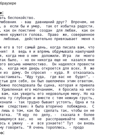
 браузере
е:
ать беспокойство.

любовник  - ваш  давнишний друг?  Впрочем, не

, а  если бы и умер,  так от избытка радости.

, как он поистине  создан  для любви,  как он

меня кружится голова.  Право  же, совершенное

  любовью,  действительно привязывает  меня к

я его в тот самый день, когда писала вам, что

ния!  А  ведь я и впрямь обдумывала наилучший

я, когда мне о нем  доложили. Игра  ли  моего

так было, - но он никогда еще не  казался мне

его весьма немилостиво.  Он надеялся провести

а,  когда моя дверь откроется для всех. Я  же

и из  дому. Он спросил  - куда. Я  отказалась

настаивать. "Иду туда,  где вас не  будет", -

стью для себя, он был ошеломлен этим ответом.

бежно последовала бы сцена, которая и привела

 Удивленная его молчанием,  я бросила на него

 вам, как увидеть его недовольную мину. Но на

ила ту глубокую и вместе с тем нежную грусть,

изнали - так трудно бывает устоять. Одна и та

же  следствие: я была вторично  побеждена.  С

 лишь о том, как бы  сделать так, чтобы он не

татка.  "Я иду  по  делу, -  сказала я  более

ающемуся вас, но  не  расспрашивайте  меня. Я

есь к ужину  - и  все узнаете!" Тут  он вновь

му говорить. "Я очень тороплюсь, - продо
о: