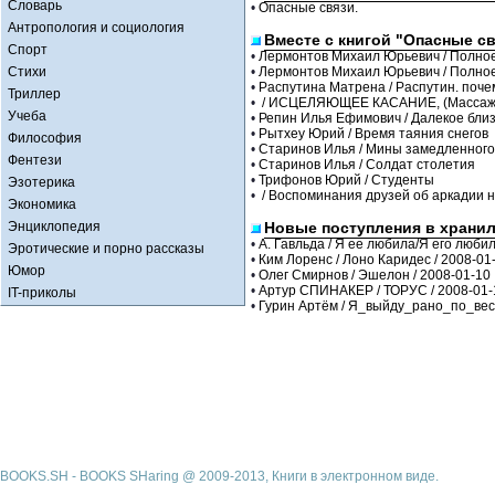
Словарь
•
Опасные связи.
Антропология и социология
Вместе с книгой "Опасные св
Спорт
•
Лермонтов Михаил Юрьевич / Полное
Стихи
•
Лермонтов Михаил Юрьевич / Полное
•
Распутина Матрена / Распутин. поче
Триллер
•
/ ИСЦЕЛЯЮЩЕЕ КАСАНИЕ, (Массаж д
Учеба
•
Репин Илья Ефимович / Далекое бли
•
Рытхеу Юрий / Время таяния снегов
Философия
•
Старинов Илья / Мины замедленног
Фентези
•
Старинов Илья / Солдат столетия
•
Трифонов Юрий / Студенты
Эзотерика
•
/ Воспоминания друзей об аркадии 
Экономика
Энциклопедия
Новые поступления в храни
•
А. Гавльда / Я ее любила/Я его любил
Эротические и порно рассказы
•
Ким Лоренс / Лоно Каридес / 2008-01
Юмор
•
Олег Смирнов / Эшелон / 2008-01-10
•
Артур СПИНАКЕР / ТОРУС / 2008-01-
IT-приколы
•
Гурин Артём / Я_выйду_рано_по_весн
BOOKS.SH - BOOKS SHaring @ 2009-2013, Книги в электронном виде.