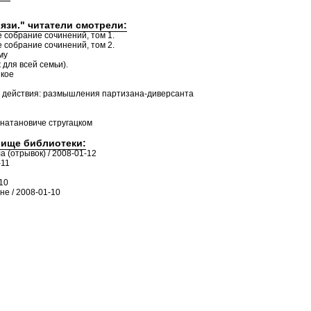
язи." читатели смотрели:
 собрание сочинений, том 1.
 собрание сочинений, том 2.
му
ля всей семьи).
зкое
о действия: размышления партизана-диверсанта
ннатановиче стругацком
лище библиотеки:
а (отрывок) / 2008-01-12
-11
10
е / 2008-01-10