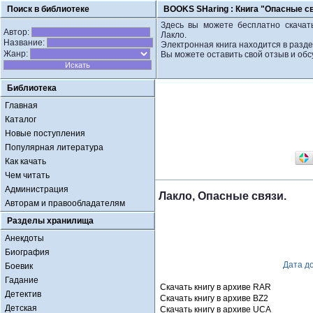
Поиск в библиотеке
BOOKS SHaring :
Книга "Опасные св
Здесь вы можете бесплатно скачать
Автор:
Лакло.
Название:
Электронная книга находится в разде
Жанр:
Вы можете оставить свой отзыв и обс
Библиотека
Главная
Каталог
Новые поступления
Популярная литература
Как качать
Чем читать
Администрация
Лакло, Опасные связи.
Авторам и правообладателям
Разделы хранилища
Анекдоты
Биография
Дата д
Боевик
Гадание
Скачать книгу в архиве RAR
Детектив
Скачать книгу в архиве BZ2
Детская
Скачать книгу в архиве UCA