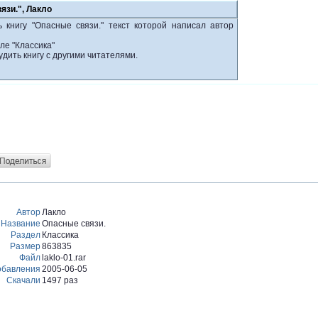
язи.", Лакло
 книгу "Опасные связи." текст которой написал автор
ле "Классика"
удить книгу с другими читателями.
Автор
Лакло
Название
Опасные связи.
Раздел
Классика
Размер
863835
Файл
laklo-01.rar
обавления
2005-06-05
Скачали
1497 раз