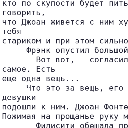
кто по скупости будет пить
говорить, 

что Джоан живется с ним ху
тебя 

стариком и при этом сильно
     Фрэнк опустил большой
     - Вот-вот, - согласил
самое. Есть 

еще одна вещь...

     Что это за вещь, его 
девушки 

подошли к ним. Джоан Фонте
Пожимая на прощанье руку м
     - Филисити обещала пр