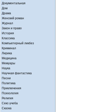
Документальная
Дом
Драма
Женский роман
Журнал
Закон и право
История
Классика
Компьютерный ликбез
Криминал
Лирика
Медицина
Мемуары
Наука
Научная фантастика
Песни
Политика
Приключения
Психология
Религия
Секс-учеба
Сказка