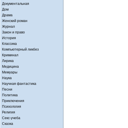
Документальная
Дом
Драма
Женский роман
Журнал
Закон и право
История
Классика
Компьютерный ликбез
Криминал
Лирика
Медицина
Мемуары
Наука
Научная фантастика
Песни
Политика
Приключения
Психология
Религия
Секс-учеба
Сказка