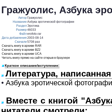
Гражуолис, Азбука эр
Автор
Гражуолис
Название
Азбука эротической фотографии
Раздел
Эротика
Размер
46033
Файл
erofoto.rar
Дата добавления
2003-08-14
Скачали
5708 раз
Скачать книгу в архиве RAR
Скачать книгу в архиве BZ2
Скачать книгу в архиве UCA
Читать книгу прямо на сайте открыв в браузере
Краткое описание/вступление:
Литература, написанная
•
Азбука эротической фотограф
Вместе с книгой "Азбу
читатели смотрели: