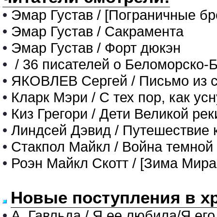
•
Эмар Густав / [Пограничные бр
•
Эмар Густав / Сакрамента
•
Эмар Густав / Форт дюкэн
•
/ 36 писателей о Беломорско-
•
ЯКОВЛЕВ Сергей / Письмо из с
•
Кларк Мэри / С тех пор, как ус
•
Киз Грегори / Дети Великой рек
•
Линдсей Дэвид / Путешествие 
•
Стакпол Майкл / Война темной
•
Роэн Майкл Скотт / [Зима Мира
Новые поступления в х
•
А. Гавльда / Я ее любила/Я его