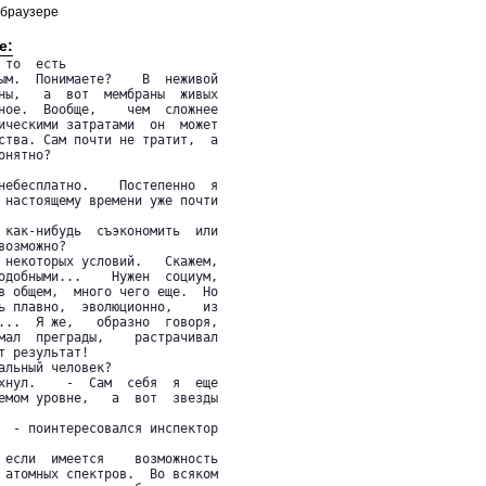
 браузере
е:
то  есть

ым.  Понимаете?    В  неживой

ны,   а  вот  мембраны  живых

ное.  Вообще,    чем  сложнее

ическими затратами  он  может

ства. Сам почти не тратит,  а

нятно?

небесплатно.    Постепенно  я

 настоящему времени уже почти

 как-нибудь  съэкономить  или

озможно?

 некоторых условий.   Скажем,

одобными...    Нужен  социум,

в общем,  много чего еще.  Но

ь плавно,  эволюционно,    из

...  Я же,   образно  говоря,

мал  преграды,    растрачивал

 результат!

альный человек?

хнул.    -  Сам  себя  я  еще

емом уровне,   а  вот  звезды

  - поинтересовался инспектор

 если  имеется    возможность

 атомных спектров.  Во всяком
