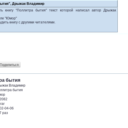
бытия", Дрыжак Владимир
ть книгу "Поллитра бытия" текст которой написал автор Дрыжак
еле "Юмор"
удить книгу с другими читателями.
ра бытия
ыжак Владимир
ллитра бытия
мор
2082
rar
02-04-06
7 раз