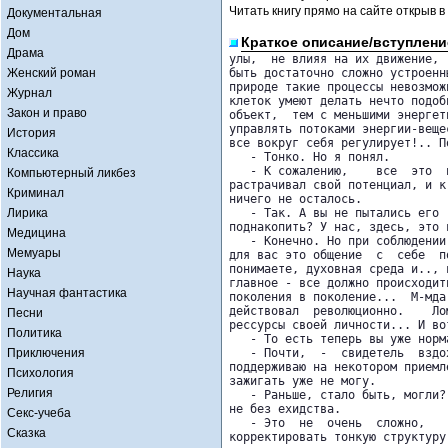
Читать книгу прямо на сайте открыв в
Документальная
Дом
Краткое описание/вступлени
Драма
улы,  не влияя на их движение,  
Женский роман
быть достаточно сложно устроенн
природе такие процессы невозмож
Журнал
клеток умеют делать нечто подоб
Закон и право
объект,  тем с меньшими энергет
управлять потоками энергии-веще
История
все вокруг себя регулирует!.. По
Классика
   - Тонко. Но я понял.

   - К сожалению,    все  это  
Компьютерный ликбез
растрачивал свой потенциал, и к
Криминал
ничего не осталось.

Лирика
   - Так. А вы не пытались его 
поднакопить? У нас, здесь, это в
Медицина
   - Конечно. Но при соблюдении
Мемуары
для вас это общение  с  себе  п
понимаете, духовная среда и.., 
Наука
главное - все должно происходит
Научная фантастика
поколения в поколение...  М-мда
действовал  революционно.    Ло
Песни
рессурсы своей личности... И вот
Политика
   - То есть теперь вы уже норм
Приключения
   - Почти,  -  свидетель  вздо
поддерживаю на некотором приемл
Психология
зажигать уже не могу.

Религия
   - Раньше, стало быть, могли?
не без ехидства.

Секс-учеба
   - Это  не  очень  сложно,   
Сказка
корректировать тонкую структуру