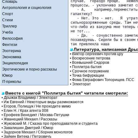
случае,  гораздо проще,   нежел
Словарь
процессы, - уклончиво заметил св
Антропология и социология
   - А,    например,переместить
Спорт
галактику?

   - Нет. Это - нет.   Я  утрат
Стихи
сильноразряженные среды. Там не
Триллер
что-либо из вакуума мне теперь 
не тот...

Учеба
   - Да,  - сочувственно замети
Философия
позавидуешь. Сидели бы в своем 
так привлекла наша 
Фентези
Литература, написанная Др
Эзотерика
•
Виктор сергеевич против цру
Экономика
•
Воскресение петрова
•
Всевышний Сидоров
Энциклопедия
•
Поллитра бытия
Эротические и порно рассказы
•
Срочное погружение
Юмор
•
Точка бифуркации
•
Фома Евграфович Топорищев. ПСС
IT-приколы
•
Электорат
Вместе с книгой "Поллитра бытия" читатели смотрели:
•
Дрыжак Владимир / Электорат
•
Иж Евгений / Некоторые виды размножаются
•
Егоров, Полищук / Не проходите мимо
•
Елин Н. / Крах агента 008
•
Ерофеев Венедикт / Москва-Петушки
•
Жванецкий Михаил / Рассказы
•
Жуковский М. / Сказка про преподавателя и студента
•
Завалишин Дмитрий / Юмор
•
Задорнов Михаил / Сборник монологов
•
Зайкин Витека / Петровичъ