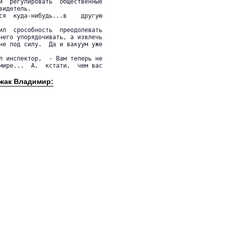
и  регулировать  общественные

идетель.

ся  куда-нибудь...в    другую

ил  срособность  преодолевать

чего упорядочивать, а извлечь

не под силу.  Да и вакуум уже

л инспектор,  - Вам теперь не

мире...  А,  кстати,  чем вас

ыжак Владимир: