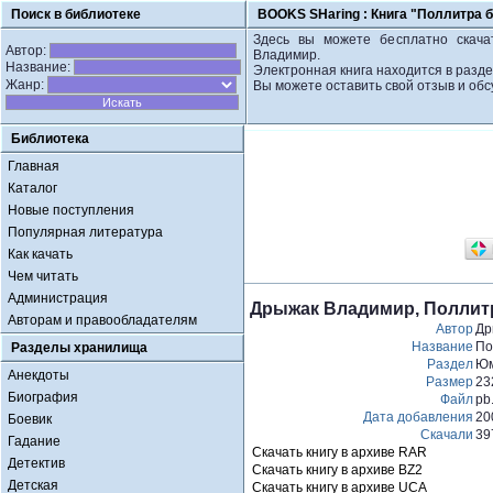
Поиск в библиотеке
BOOKS SHaring :
Книга "Поллитра 
Здесь вы можете бесплатно скача
Автор:
Владимир.
Название:
Электронная книга находится в разд
Жанр:
Вы можете оставить свой отзыв и обс
Библиотека
Главная
Каталог
Новые поступления
Популярная литература
Как качать
Чем читать
Администрация
Дрыжак Владимир, Поллит
Авторам и правообладателям
Автор
Др
Название
По
Разделы хранилища
Раздел
Ю
Анекдоты
Размер
23
Биография
Файл
pb.
Дата добавления
20
Боевик
Скачали
39
Гадание
Скачать книгу в архиве RAR
Детектив
Скачать книгу в архиве BZ2
Детская
Скачать книгу в архиве UCA