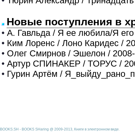
•
Тюрин Александр / Тринадцать
Новые поступления в х
•
А. Гавльда / Я ее любила/Я его
•
Ким Лоренс / Лоно Каридес / 2
•
Олег Смирнов / Эшелон / 2008
•
Артур СПИНАКЕР / ТОРУС / 20
•
Гурин Артём / Я_выйду_рано_п
BOOKS.SH - BOOKS SHaring @ 2009-2013, Книги в электронном виде.