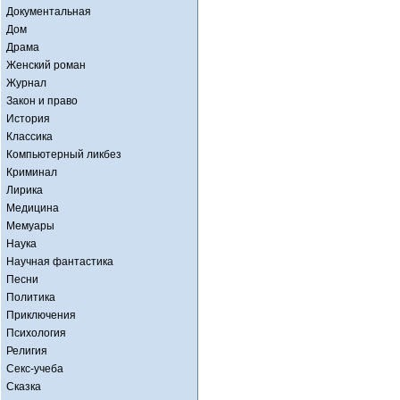
Документальная
Дом
Драма
Женский роман
Журнал
Закон и право
История
Классика
Компьютерный ликбез
Криминал
Лирика
Медицина
Мемуары
Наука
Научная фантастика
Песни
Политика
Приключения
Психология
Религия
Секс-учеба
Сказка