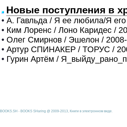
Новые поступления в х
•
А. Гавльда / Я ее любила/Я его
•
Ким Лоренс / Лоно Каридес / 2
•
Олег Смирнов / Эшелон / 2008
•
Артур СПИНАКЕР / ТОРУС / 20
•
Гурин Артём / Я_выйду_рано_п
BOOKS.SH - BOOKS SHaring @ 2009-2013, Книги в электронном виде.