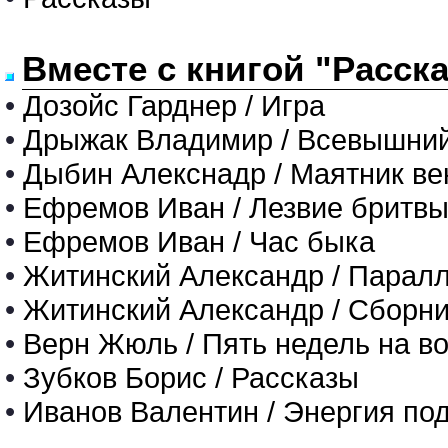
Вместе с книгой "Расск
•
Дозойс Гарднер / Игра
•
Дрыжак Владимир / Всевышни
•
Дыбин Алекснадр / Маятник ве
•
Ефремов Иван / Лезвие бритв
•
Ефремов Иван / Час быка
•
Житинский Александр / Парал
•
Житинский Александр / Сборни
•
Верн Жюль / Пять недель на 
•
Зубков Борис / Рассказы
•
Иванов Валентин / Энергия по