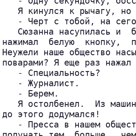
   - Одну секундочку, босс
   Я кинулся к рычагу, но 
   - Черт с тобой, на сего
   Сюзанна насупилась и  б
нажимал  белую  кнопку,  п
Неужели наше общество насы
поварами? Я еще раз нажал 
   - Специальность?

   - Журналист.

   - Берем.

   Я остолбенел.  Из машин
до этого додумался!

   - Пресса в нашем общест
получать тем  больше,  чем