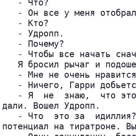
   - Что?

   - Он все у меня отобрал
   - Кто?

   - Удропп.

   - Почему?

   - Чтобы все начать снач
   Я бросил рычаг и подоше
   - Мне не очень нравится
   - Ничего, Гарри добьетс
   - Я  не  знаю,  что это
дали. Вошел Удропп.

   - Что  это за  идиллия?
потенциал на тиратроне. Вы