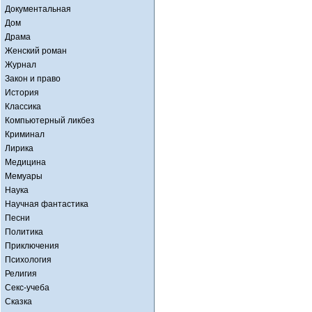
Документальная
Дом
Драма
Женский роман
Журнал
Закон и право
История
Классика
Компьютерный ликбез
Криминал
Лирика
Медицина
Мемуары
Наука
Научная фантастика
Песни
Политика
Приключения
Психология
Религия
Секс-учеба
Сказка