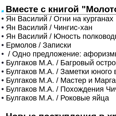
Вместе с книгой "Молот
•
Ян Василий / Огни на курганах
•
Ян Василий / Чингис-хан
•
Ян Василий / Юность полковод
•
Ермолов / Записки
•
/ Одно предложение: афоризмы
•
Булгаков М.А. / Багровый остро
•
Булгаков М.А. / Заметки юного 
•
Булгаков М.А. / Мастер и Марг
•
Булгаков М.А. / Похождения Чи
•
Булгаков М.А. / Роковые яйца