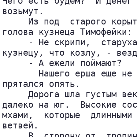
Чего есть будем?  И денег 
возьмут.

     Из-под  старого корыт
голова кузнеца Тимофейки:

     - Не скрипи,  старуха
кузнецу, что козлу, - везд
     - А ежели поймают?

     - Нашего ерша еще не 
прятался опять.

     Дорога шла густым век
далеко на юг.  Высокие сос
мхами,  которые  длинными 
ветвей.

     В  сторону от  тропин