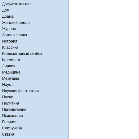
Документальная
Дом
Драма
Женский роман
Журнал
Закон и право
История
Классика
Компьютерный ликбез
Криминал
Лирика
Медицина
Мемуары
Наука
Научная фантастика
Песни
Политика
Приключения
Психология
Религия
Секс-учеба
Сказка