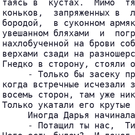
таясь в  кустах.  Мимо  тя
коньков,  запряженных в  л
бородой,  в суконном армяк
увешанном бляхами  и  погр
нахлобученной на брови соб
верхами сзади на разношерс
Гнедко в сторону, стояли о
     - Только бы засеку пр
когда встречные исчезали з
восемь сторон, там уже ник
Только укатали его крутые 
     Иногда Дарья начинала
     - Потащил ты нас,  Ти