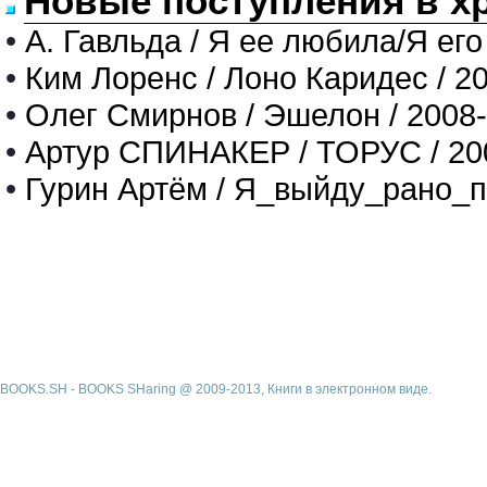
Новые поступления в х
•
А. Гавльда / Я ее любила/Я его
•
Ким Лоренс / Лоно Каридес / 2
•
Олег Смирнов / Эшелон / 2008
•
Артур СПИНАКЕР / ТОРУС / 20
•
Гурин Артём / Я_выйду_рано_п
BOOKS.SH - BOOKS SHaring @ 2009-2013, Книги в электронном виде.