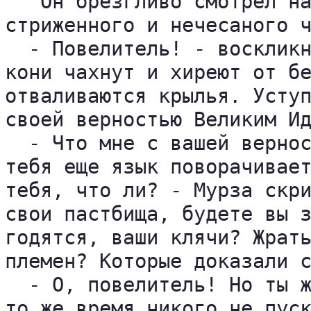
   Он брезгливо смотрел на
стриженного и нечесаного ч
  - Повелитель! - воскликн
кони чахнут и хиреют от бе
отваливаются крылья. Уступ
своей верностью Великим Ид
  - Что мне с вашей вернос
тебя еще язык поворачивает
тебя, что ли? - Мурза скри
свои пастбища, будете вы з
годятся, ваши клячи? Жрать
племен? Которые доказали с
  - О, повелитель! Но ты ж
то же время никого не пуск