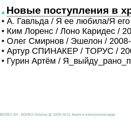
Новые поступления в х
•
А. Гавльда / Я ее любила/Я его
•
Ким Лоренс / Лоно Каридес / 2
•
Олег Смирнов / Эшелон / 2008
•
Артур СПИНАКЕР / ТОРУС / 20
•
Гурин Артём / Я_выйду_рано_п
BOOKS.SH - BOOKS SHaring @ 2009-2013, Книги в электронном виде.