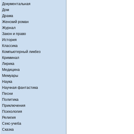
Документальная
Дом
Драма
Женский роман
Журнал
Закон и право
История
Классика
Компьютерный ликбез
Криминал
Лирика
Медицина
Мемуары
Наука
Научная фантастика
Песни
Политика
Приключения
Психология
Религия
Секс-учеба
Сказка