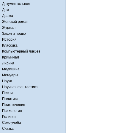
Документальная
Дом
Драма
Женский роман
Журнал
Закон и право
История
Классика
Компьютерный ликбез
Криминал
Лирика
Медицина
Мемуары
Наука
Научная фантастика
Песни
Политика
Приключения
Психология
Религия
Секс-учеба
Сказка