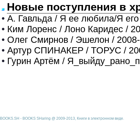
Новые поступления в х
•
А. Гавльда / Я ее любила/Я его
•
Ким Лоренс / Лоно Каридес / 2
•
Олег Смирнов / Эшелон / 2008
•
Артур СПИНАКЕР / ТОРУС / 20
•
Гурин Артём / Я_выйду_рано_п
BOOKS.SH - BOOKS SHaring @ 2009-2013, Книги в электронном виде.