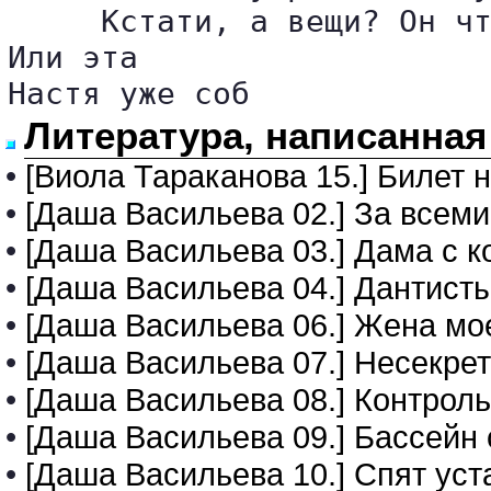
     Кстати, а вещи? Он чт
Или эта 

Настя уже соб
Литература, написанная
•
[Виола Тараканова 15.] Билет 
•
[Даша Васильева 02.] За всем
•
[Даша Васильева 03.] Дама с к
•
[Даша Васильева 04.] Дантист
•
[Даша Васильева 06.] Жена мо
•
[Даша Васильева 07.] Несекре
•
[Даша Васильева 08.] Контрол
•
[Даша Васильева 09.] Бассейн
•
[Даша Васильева 10.] Спят ус