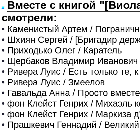
Вместе с книгой "[Виола
смотрели:
•
Каменистый Артем / Пограничн
•
Шхиян Сергей / [Бригадир держ
•
Приходько Олег / Каратель
•
Щербаков Владимир Иванович 
•
Ривера Луис / Есть только те, 
•
Ривера Луис / Змеелов
•
Гавальда Анна / Просто вместе
•
фон Клейст Генрих / Михаэль 
•
фон Клейст Генрих / Маркиза д
•
Прашкевич Геннадий / Великий