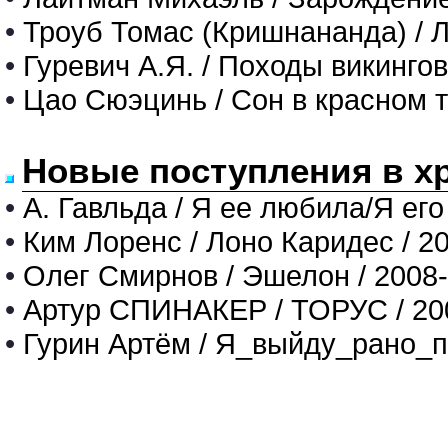
•
Троуб Томас (Кришнананда) / Л
•
Гуревич А.Я. / Походы викингов 
•
Цао Сюэцинь / Сон в красном те
Новые поступления в х
•
А. Гавльда / Я ее любила/Я его
•
Ким Лоренс / Лоно Каридес / 2
•
Олег Смирнов / Эшелон / 2008
•
Артур СПИНАКЕР / ТОРУС / 20
•
Гурин Артём / Я_выйду_рано_п