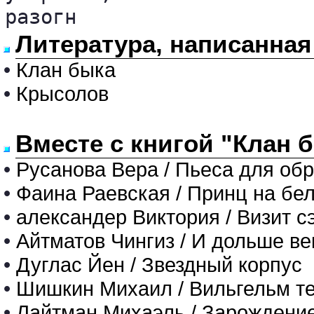
разогн
Литература, написанная
•
Клан быка
•
Крысолов
Вместе с книгой "Клан 
•
Русанова Вера / Пьеса для об
•
Фаина Раевская / Принц на бе
•
александер Виктория / Визит с
•
Айтматов Чингиз / И дольше ве
•
Дуглас Йен / Звездный корпус
•
Шишкин Михаил / Вильгельм те
•
Лайтман Михаэль / Зарождение