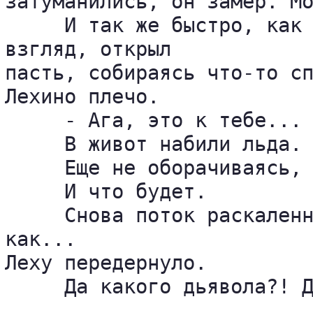
затуманились, он замер. Мо
     И так же быстро, как 
взгляд, открыл 

пасть, собираясь что-то сп
Лехино плечо.

     - Ага, это к тебе...

     В живот набили льда.

     Еще не оборачиваясь, 
     И что будет.

     Снова поток раскаленн
как... 

Леху передернуло.

     Да какого дьявола?! Д