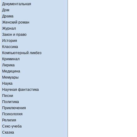
Документальная
Дом
Драма
Женский роман
Журнал
Закон и право
История
Классика
Компьютерный ликбез
Криминал
Лирика
Медицина
Мемуары
Наука
Научная фантастика
Песни
Политика
Приключения
Психология
Религия
Секс-учеба
Сказка