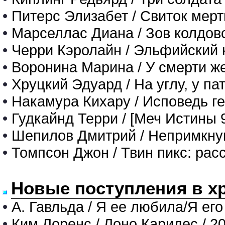
•
Питерс Элизабет / Свиток мерт
•
Марселлас Диана / Зов колдов
•
Черри Кэролайн / Эльфийский 
•
Воронина Марина / У смерти ж
•
Хруцкий Эдуард / На углу, у п
•
Накамура Кихару / Исповедь г
•
Гудкайнд Терри / [Меч Истины 
•
Шепилов Дмитрий / Непримкнуш
•
Томпсон Джон / Твин пикс: рас
Новые поступления в х
•
А. Гавльда / Я ее любила/Я его
•
Ким Лоренс / Лоно Каридес / 2