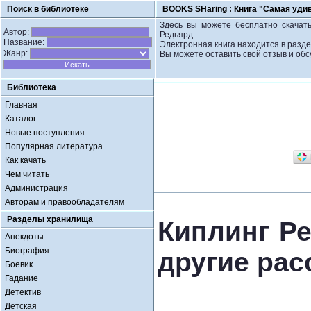
Поиск в библиотеке
BOOKS SHaring :
Книга "Самая удив
Здесь вы можете бесплатно скачать
Автор:
Редьярд.
Название:
Электронная книга находится в разд
Жанр:
Вы можете оставить свой отзыв и обс
Библиотека
Главная
Каталог
Новые поступления
Популярная литература
Как качать
Чем читать
Администрация
Авторам и правообладателям
Разделы хранилища
Киплинг Ре
Анекдоты
Биография
другие рас
Боевик
Гадание
Детектив
Детская