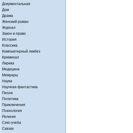
Документальная
Дом
Драма
Женский роман
Журнал
Закон и право
История
Классика
Компьютерный ликбез
Криминал
Лирика
Медицина
Мемуары
Наука
Научная фантастика
Песни
Политика
Приключения
Психология
Религия
Секс-учеба
Сказка