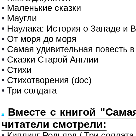
•
Маленькие сказки
•
Маугли
•
Наулака: История о Западе и 
•
От моря до моря
•
Самая удивительная повесть в
•
Сказки Старой Англии
•
Стихи
•
Стихотворения (doc)
•
Три солдата
Вместе с книгой "Сама
читатели смотрели:
•
Киплинг Редьярд / Три солдата