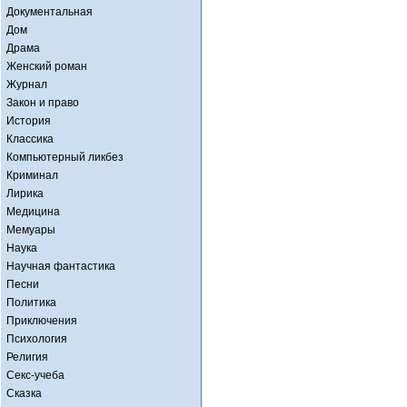
Документальная
Дом
Драма
Женский роман
Журнал
Закон и право
История
Классика
Компьютерный ликбез
Криминал
Лирика
Медицина
Мемуары
Наука
Научная фантастика
Песни
Политика
Приключения
Психология
Религия
Секс-учеба
Сказка