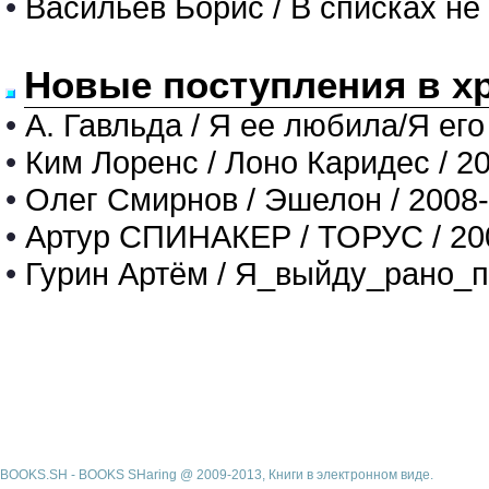
•
Васильев Борис / В списках не
Новые поступления в х
•
А. Гавльда / Я ее любила/Я его
•
Ким Лоренс / Лоно Каридес / 2
•
Олег Смирнов / Эшелон / 2008
•
Артур СПИНАКЕР / ТОРУС / 20
•
Гурин Артём / Я_выйду_рано_п
BOOKS.SH - BOOKS SHaring @ 2009-2013, Книги в электронном виде.