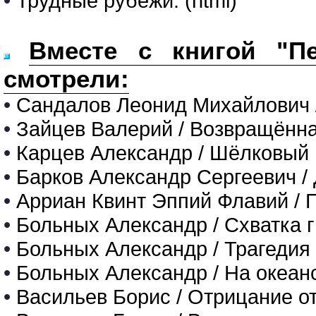
•
Трудные рубежи. (html)
Вместе с книгой "Пе
смотрели:
•
Сандалов Леонид Михайлович /
•
Зайцев Валерий / Возвращённа
•
Карцев Александр / Шёлковый 
•
Барков Александр Сергеевич /
•
Арриан Квинт Эппий Флавий / 
•
Больных Александр / Схватка г
•
Больных Александр / Трагедия
•
Больных Александр / На океан
•
Васильев Борис / Отрицание о