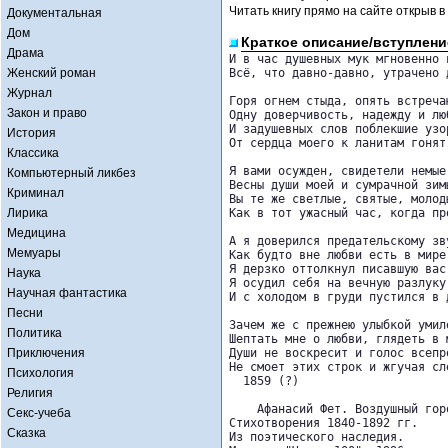
Читать книгу прямо на сайте открыв в
Документальная
Дом
Краткое описание/вступлени
Драма
И в час душевных мук мгновенно в
Женский роман
Всё, что давно-давно, утрачено д
Журнал
Горя огнем стыда, опять встречаю
Закон и право
Одну доверчивость, надежду и люб
И задушевных слов поблекшие узор
История
От сердца моего к ланитам гонят 
Классика
Я вами осужден, свидетели немые

Компьютерный ликбез
Весны души моей и сумрачной зимы
Криминал
Вы те же светлые, святые, молоды
Лирика
Как в тот ужасный час, когда про
Медицина
А я доверился предательскому зву
Мемуары
Как будто вне любви есть в мире
Я дерзко оттолкнул писавшую вас 
Наука
Я осудил себя на вечную разлуку

Научная фантастика
И с холодом в груди пустился в 
Песни
Зачем же с прежнею улыбкой умиле
Политика
Шептать мне о любви, глядеть в м
Приключения
Души не воскресит и голос всепро
Не смоет этих строк и жгучая сле
Психология
  1859 (?)

Религия
    Афанасий Фет. Воздушный горо
Секс-учеба
Стихотворения 1840-1892 гг.

Сказка
Из поэтического наследия.
