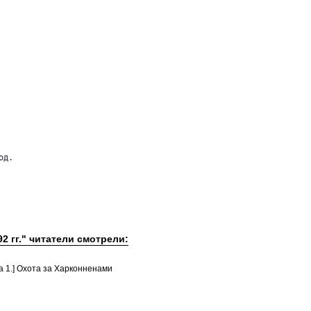
д.

2 гг." читатели смотрели:
а 1.] Охота за Харконненами