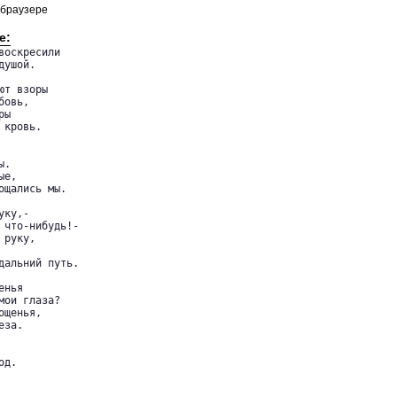
 браузере
е:
оскресили

ушой.

т взоры

овь,

ы

кровь.

.

е,

щались мы.

ку,-

 что-нибудь!-

руку,

дальний путь.

нья

ои глаза?

щенья,

за.

д.
