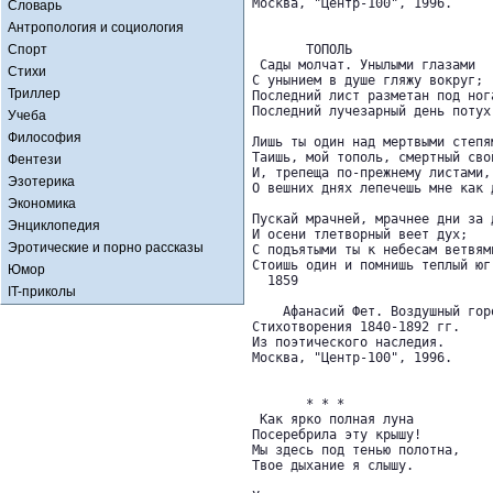
Москва, "Центр-100", 1996.

Словарь
Антропология и социология
Спорт
       ТОПОЛЬ

 Сады молчат. Унылыми глазами

Стихи
С унынием в душе гляжу вокруг;

Триллер
Последний лист разметан под нога
Последний лучезарный день потух.
Учеба
Философия
Лишь ты один над мертвыми степям
Таишь, мой тополь, смертный свой
Фентези
И, трепеща по-прежнему листами,

Эзотерика
О вешних днях лепечешь мне как д
Экономика
Пускай мрачней, мрачнее дни за д
Энциклопедия
И осени тлетворный веет дух;

Эротические и порно рассказы
С подъятыми ты к небесам ветвями
Стоишь один и помнишь теплый юг.
Юмор
  1859

IT-приколы
    Афанасий Фет. Воздушный горо
Стихотворения 1840-1892 гг.

Из поэтического наследия.

Москва, "Центр-100", 1996.

       * * *

 Как ярко полная луна

Посеребрила эту крышу!

Мы здесь под тенью полотна,

Твое дыхание я слышу.
