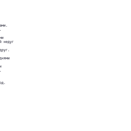
ми.



и

 недуг

руг.

нями





д.
