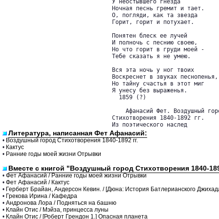
У неостывшего гнезда

Ночная песнь гремит и тает.

О, погляди, как та звезда

Горит, горит и потухает.

Понятен блеск ее лучей

И полночь с песнию своею,

Но что горит в груди моей -

Тебе сказать я не умею.

Вся эта ночь у ног твоих

Воскреснет в звуках песнопенья,

Но тайну счастья в этот миг

Я унесу без выраженья.

  1859 (?)

    Афанасий Фет. Воздушный горо
Стихотворения 1840-1892 гг.

Из поэтического наслед
Литература, написанная Фет Афанасий:
•
Воздушный город Стихотворения 1840-1892 гг.
•
Кактус
•
Ранние годы моей жизни Отрывки
Вместе с книгой "Воздушный город Стихотворения 1840-189
•
Фет Афанасий / Ранние годы моей жизни Отрывки
•
Фет Афанасий / Кактус
•
Герберт Брайан, Андерсон Кевин. / [Дюна: История Батлерианского Джихад
•
Грекова Ирина / Кафедра
•
Андронова Лора / Подняться на башню
•
Клайн Отис / Мэйза, принцесса луны
•
Клайн Отис / [Роберт Грендон 1.] Опасная планета