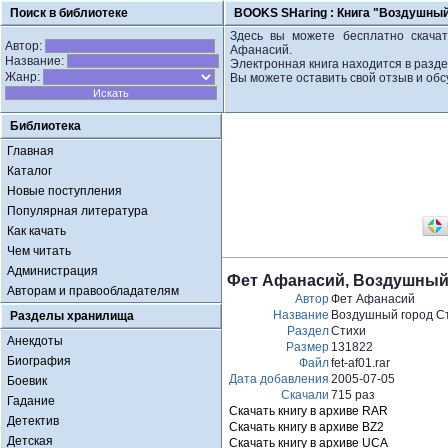
Поиск в библиотеке
BOOKS SHaring :
Книга "Воздушный 
Здесь вы можете бесплатно скачат
Автор:
Афанасий.
Название:
Электронная книга находится в разде
Жанр:
Вы можете оставить свой отзыв и обс
Библиотека
Главная
Каталог
Новые поступления
Популярная литература
Как качать
Чем читать
Администрация
Фет Афанасий, Воздушный г
Авторам и правообладателям
Автор
Фет Афанасий
Название
Воздушный город Ст
Разделы хранилища
Раздел
Стихи
Анекдоты
Размер
131822
Биография
Файл
fet-af01.rar
Дата добавления
2005-07-05
Боевик
Скачали
715 раз
Гадание
Скачать книгу в архиве RAR
Детектив
Скачать книгу в архиве BZ2
Детская
Скачать книгу в архиве UCA