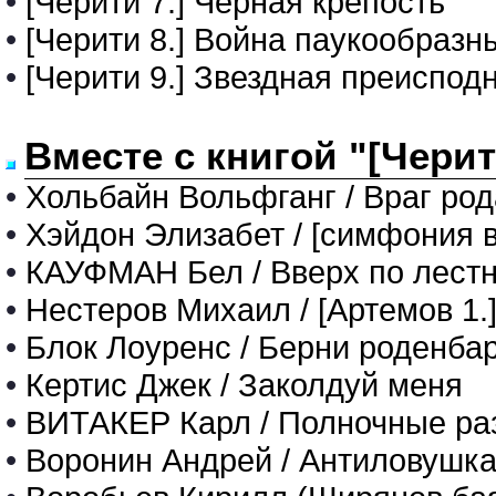
•
[Черити 7.] Черная крепость
•
[Черити 8.] Война паукообразн
•
[Черити 9.] Звездная преиспод
Вместе с книгой "[Черит
•
Хольбайн Вольфганг / Враг род
•
Хэйдон Элизабет / [симфония в
•
КАУФМАН Бел / Вверх по лестн
•
Нестеров Михаил / [Артемов 1.]
•
Блок Лоуренс / Берни роденба
•
Кертис Джек / Заколдуй меня
•
ВИТАКЕР Карл / Полночные ра
•
Воронин Андрей / Антиловушк