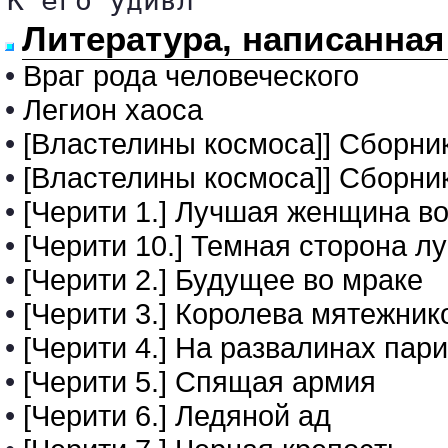
К его удивл
Литература, написанна
•
Враг рода человеческого
•
Легион хаоса
•
[Властелины космоса]] Сборник
•
[Властелины космоса]] Сборник
•
[Черити 1.] Лучшая женщина в
•
[Черити 10.] Темная сторона л
•
[Черити 2.] Будущее во мраке
•
[Черити 3.] Королева мятежник
•
[Черити 4.] На развалинах пар
•
[Черити 5.] Спящая армия
•
[Черити 6.] Ледяной ад