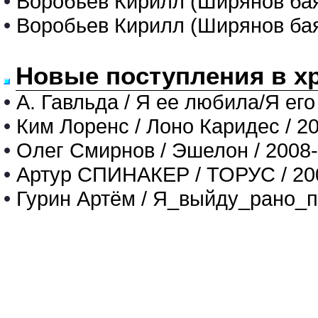
•
Воробьев Кирилл (Ширянов бая
•
Воробьев Кирилл (Ширянов бая
Новые поступления в х
•
А. Гавльда / Я ее любила/Я его
•
Ким Лоренс / Лоно Каридес / 2
•
Олег Смирнов / Эшелон / 2008
•
Артур СПИНАКЕР / ТОРУС / 20
•
Гурин Артём / Я_выйду_рано_п