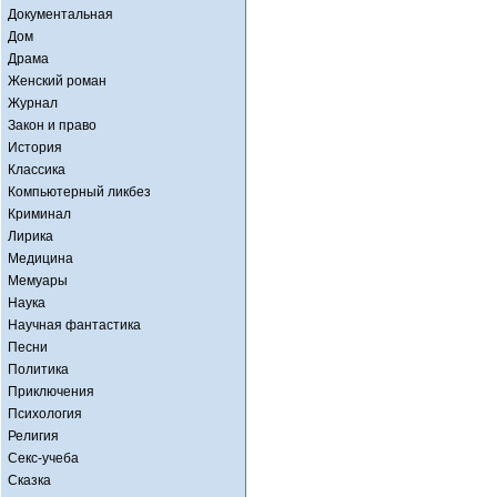
Документальная
Дом
Драма
Женский роман
Журнал
Закон и право
История
Классика
Компьютерный ликбез
Криминал
Лирика
Медицина
Мемуары
Наука
Научная фантастика
Песни
Политика
Приключения
Психология
Религия
Секс-учеба
Сказка