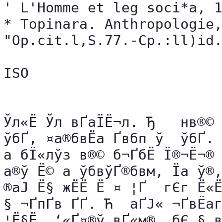
' L'Homme et leg soci*a, 1
* Topinara. Anthropologie,
"Op.cit.l,S.77.-Cp.:ll)id.
ISO

Ўл«Ё Ўл вҐаЇЁ¬л. Ђ ­  нв®© б
ўбҐ, ¤а®бвЁа Ґвбп ў  ўбҐ. Ћ
а бЇ«лўз в®© б¬ҐбЁ Ї®¬Ё¬® б®
а®ў ­Ё© ­а ўбвўҐ­­®бвм, Їа ў®
®аЈ ­Ё§ жЁЁ Ё ¤ ¦Ґ ­ гЄг Ё«
§ ¬Ґ­пҐв ҐҐ. Ћ­  аҐЈ« ¬Ґ­вЁа
¦Ё§­Ё. ‘«Ґ¤®ў вҐ«м­®, бЄ § в