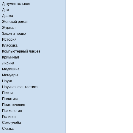
Документальная
Дом
Драма
Женский роман
Журнал
Закон и право
История
Классика
Компьютерный ликбез
Криминал
Лирика
Медицина
Мемуары
Наука
Научная фантастика
Песни
Политика
Приключения
Психология
Религия
Секс-учеба
Сказка