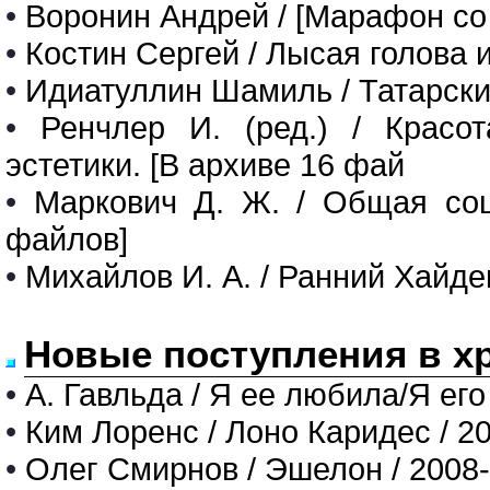
•
Воронин Андрей / [Марафон со
•
Костин Сергей / Лысая голова 
•
Идиатуллин Шамиль / Татарски
•
Ренчлер И. (ред.) / Красо
эстетики. [В архиве 16 фай
•
Маркович Д. Ж. / Общая соци
файлов]
•
Михайлов И. А. / Ранний Хайдег
Новые поступления в х
•
А. Гавльда / Я ее любила/Я его
•
Ким Лоренс / Лоно Каридес / 2
•
Олег Смирнов / Эшелон / 2008