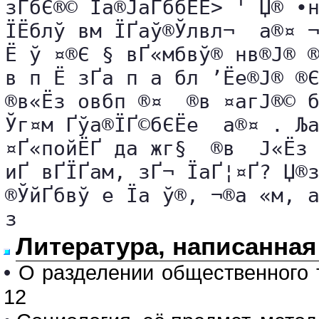
зҐбЄ®© Їа®ЈаҐббЁЁ> ' Џ® •н
ЇЁблў вм ЇҐаў®Ўлв­л¬ ­ а®¤ ¬
Ё ў ¤®Є § вҐ«мбвў® нв®Ј® ®
в п Ё зҐа­ п а бл ’Ёе®Ј® ®Є
®в«Ёз овбп ®¤­  ®в ¤агЈ®© бЁ
Ўг¤м Ґўа®ЇҐ©бЄЁе ­ а®¤ . Љ
¤Ґ«пойЁҐ да ­жг§  ®в  ­Ј«Ёз ­Ё
иҐ вҐЇҐам, зҐ¬ ЇаҐ¦¤Ґ? Џ®з
®ЎйҐбвў е Їа ў®, ¬®а «м, ­а 
з
Литература, написанна
•
О разделении общественного т
12