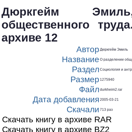
Дюркгейм Эмил
общественного труда
архиве 12
Автор
Дюркгейм Эмиль
Название
О разделении обще
Раздел
Социология и ант
Размер
1275940
Файл
durkheim2.rar
Дата добавления
2005-03-21
Скачали
713 раз
Скачать книгу в архиве RAR
Скачать книгу в архиве BZ2