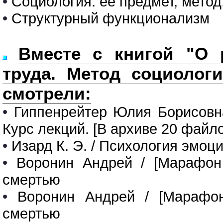
•
Социология. её предмет, метод
•
Структурный функционализм
Вместе с книгой "О 
труда. Метод социологи
смотрели:
•
Гиппенрейтер Юлия Борисовн
Курс лекций. [В архиве 20 файло
•
Изард К. Э. / Психология эмоци
•
Воронин Андрей / [Марафон
смертью
•
Воронин Андрей / [Марафон
смертью