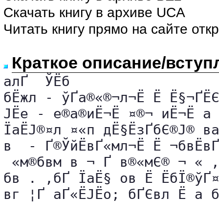
Скачать книгу в архиве UCA
Читать книгу прямо на сайте отк
Краткое описание/вступ
а­лҐ  ЎЁб

бЁ­жл - ўҐа®«®¬­л¬Ё Ё Ё§¬Ґ­­Ё
ЈЁе - е®а®иЁ¬Ё ¤®¬ и­Ё¬Ё а 
ЇаЁЈ®¤­л ¤«п дЁ§ЁзҐбЄ®Ј® ва
в  - ­Ґ®ЎйЁвҐ«м­л¬Ё Ё ¬бвЁвҐ
­ «м­®бвм в ¬ ­Ґ в®«мЄ® ¬ « ,
бв . ‚бҐ ЇаЁ§­ ов Ё ЁбЇ®ўҐ¤г
вг ¦Ґ аҐ«ЁЈЁо; бҐЄвл Ё а бЄ®