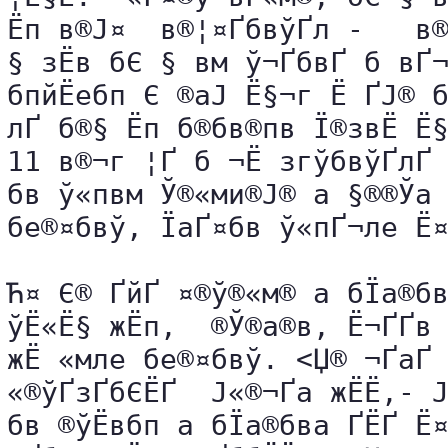
­Ёп в®Ј¤  в®¦¤ҐбвўҐ­­л -   в
§­ зЁв бЄ § вм ў¬ҐбвҐ б вҐ¬,
бпйЁебп Є ®аЈ ­Ё§¬г Ё ҐЈ® б®
­лҐ б®§­ ­Ёп б®бв®пв Ї®звЁ Ё§
11 в®¬г ¦Ґ б ¬Ё згўбвўҐ­­лҐ ў
бв ў«пвм Ў®«ми®Ј® а §­®®Ўа 
бе®¤бвў, ЇаҐ¤бв ў«пҐ¬ле Ё­¤
Ћ¤­ Є® ҐйҐ ¤®ў®«м­® а бЇа®бва 
ўЁ«Ё§ жЁп, ­ ®Ў®а®в, Ё¬ҐҐв 
жЁ «м­ле бе®¤бвў. <Џ® ¬ҐаҐ 
«®ўҐзҐбЄЁҐ  Ј«®¬Ґа жЁЁ,- Ј
бв ­®ўЁвбп а бЇа®бва ­Ґ­ЁҐ Ё