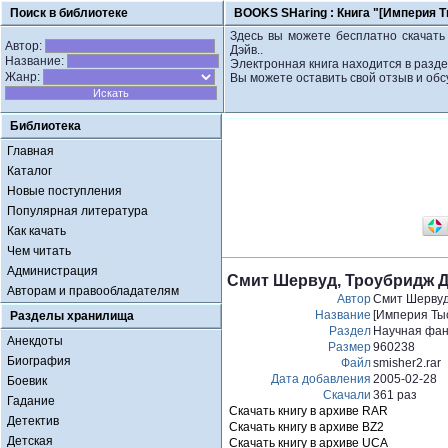
Поиск в библиотеке
BOOKS SHaring :
Книга "[Империя 
Здесь вы можете бесплатно скачать 
Автор:
Дэйв..
Название:
Электронная книга находится в разд
Жанр:
Вы можете оставить свой отзыв и обс
Библиотека
Главная
Каталог
Новые поступления
Популярная литература
Как качать
Чем читать
Администрация
Смит Шервуд, Троубридж Д
Авторам и правообладателям
Автор
Смит Шервуд
Название
[Империя Ты
Разделы хранилища
Раздел
Научная фан
Анекдоты
Размер
960238
Биография
Файл
smisher2.rar
Дата добавления
2005-02-28
Боевик
Скачали
361 раз
Гадание
Скачать книгу в архиве RAR
Детектив
Скачать книгу в архиве BZ2
Детская
Скачать книгу в архиве UCA