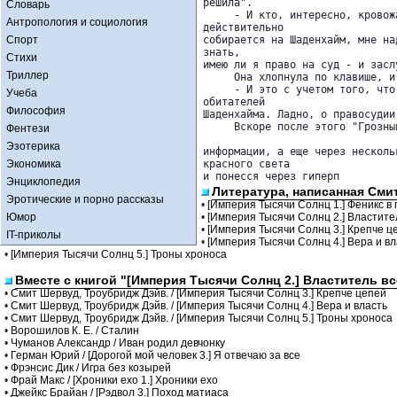
решила".

Словарь
     - И кто, интересно, кровож
Антропология и социология
действительно 

Спорт
собирается на Шаденхайм, мне на
знать, 

Стихи
имею ли я право на суд - и засл
Триллер
     Она хлопнула по клавише, и
     - И это с учетом того, что
Учеба
обитателей 

Философия
Шаденхайма. Ладно, о правосудии
     Вскоре после этого "Грозны
Фентези
Эзотерика
информации, а еще через несколь
Экономика
красного света 

и понесся через гиперп
Энциклопедия
Литература, написанная Сми
Эротические и порно рассказы
•
[Империя Тысячи Солнц 1.] Феникс в
Юмор
•
[Империя Тысячи Солнц 2.] Властите
•
[Империя Тысячи Солнц 3.] Крепче ц
IT-приколы
•
[Империя Тысячи Солнц 4.] Вера и вл
•
[Империя Тысячи Солнц 5.] Троны хроноса
Вместе с книгой "[Империя Тысячи Солнц 2.] Властитель в
•
Смит Шервуд, Троубридж Дэйв. / [Империя Тысячи Солнц 3.] Крепче цепей
•
Смит Шервуд, Троубридж Дэйв. / [Империя Тысячи Солнц 4.] Вера и власть
•
Смит Шервуд, Троубридж Дэйв. / [Империя Тысячи Солнц 5.] Троны хроноса
•
Ворошилов К. Е. / Сталин
•
Чуманов Александр / Иван родил девчонку
•
Герман Юрий / [Дорогой мой человек 3.] Я отвечаю за все
•
Фрэнсис Дик / Игра без козырей
•
Фрай Макс / [Хроники ехо 1.] Хроники ехо
•
Джейкс Брайан / [Рэдвол 3.] Поход матиаса