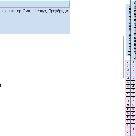
С п и с о к к н и г п о а
С п и с о к к н и г п о а в т о р у
аписал автор Смит Шервуд, Троубридж
А
А
Б
Б
В
В
Г
Г
Д
Д
Е
Е
й
Ж
Ж
З
З
И
И
К
К
Л
Л
М
М
Н
Н
О
О
П
П
Р
Р
С
С
Т
Т
У
У