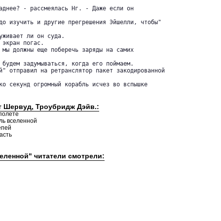
аднее? - рассмеялась Нг. - Даже если он

до изучить и другие прегрешения Эйшелли, чтобы"

уживает ли он суда.

 экран погас.

 мы должны еще поберечь заряды на самих

 будем задумываться, когда его поймаем.

й" отправил на ретранслятор пакет закодированной

ко секунд огромный корабль исчез во вспышке

т Шервуд, Троубридж Дэйв.:
 полете
ль вселенной
епей
асть
селенной" читатели смотрели: