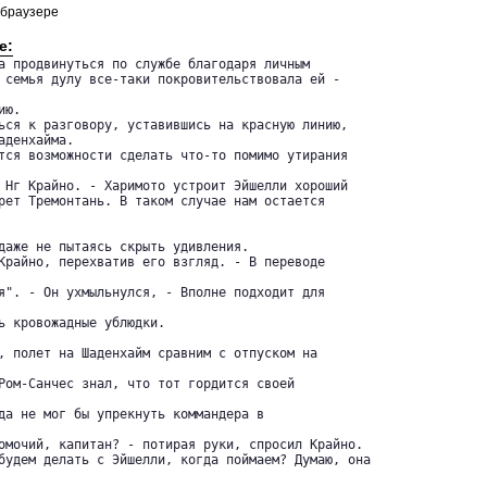
 браузере
е:
а продвинуться по службе благодаря личным 

 семья дулу все-таки покровительствовала ей -

ю.

ься к разговору, уставившись на красную линию, 

денхайма.

тся возможности сделать что-то помимо утирания

 Нг Крайно. - Харимото устроит Эйшелли хороший 

рет Тремонтань. В таком случае нам остается

даже не пытаясь скрыть удивления.

Крайно, перехватив его взгляд. - В переводе

я". - Он ухмыльнулся, - Вполне подходит для

ь кровожадные ублюдки.

, полет на Шаденхайм сравним с отпуском на

Ром-Санчес знал, что тот гордится своей

да не мог бы упрекнуть коммандера в

омочий, капитан? - потирая руки, спросил Крайно.

будем делать с Эйшелли, когда поймаем? Думаю, она
