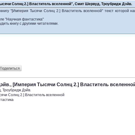
Тысячи Солнц 2.] Властитель вселенной", Смит Шервуд, Троубридж Дэйв.
книгу "[Империя Тысячи Солнц 2.] Властитель вселенной" текст которой н
еле "Научная фантастика"
удить книгу с другими читателями.
эйв., [Империя Тысячи Солнц 2.] Властитель вселенно
, Троубридж Дэйв.
сячи Солнц 2.] Властитель вселенной
тастика