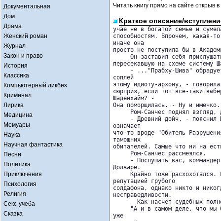
Читать книгу прямо на сайте открыв в
Документальная
Дом
Краткое описание/вступлени
Драма
учае не в богатой семье и сумел
Женский роман
способностям. Впрочем, какая-то
иначе она 

Журнал
просто не поступила бы в Академи
Закон и право
     Он заставил себя прислушат
пересекавшую на схеме систему Ша
История
     - ..."Прабху-Шива" обрадуе
Классика
соплей 

этому идиоту-архону, - говорила
Компьютерный ликбез
сюрприз, если тот все-таки выбе
Криминал
Шаденхайм? - 

Лирика
Она поморщилась. - Ну и имечко.

     Ром-Санчес поднял взгляд, 
Медицина
     - Древний дойч, - пояснил 
Мемуары
означает 

что-то вроде "Обитель Разрушени
Наука
тамошних 

Научная фантастика
обитателей. Самые что ни на ест
     Ром-Санчес рассмеялся.

Песни
     - Послушать вас, коммандер
Политика
Должаре.

Приключения
     Крайно тоже расхохотался. 
репутацией грубого 

Психология
солдафона, однако никто и никог
Религия
несправедливости.

     - Как насчет судебных полн
Секс-учеба
     "А и в самом деле, что мы 
Сказка
уже 
