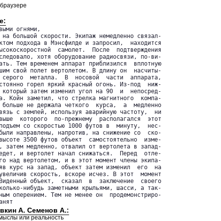
 браузере
е:
ыми огнями,

 на большой скорости. Экипаж немедленно связал-

ктом подхода в Мэнсфилде и запросил,  находится

ысокоскоростной  самолет.  После  подтверждения

следовало, хотя оборудование радиосвязи, по-ви-

ать. Тем временем аппарат приблизился  вплотную

шим свой полет вертолетом. В длину он  насчиты-

 серого  металла.  В  носовой  части  аппарата,

стоянно горел яркий красный огонь. Из-под  ниж-

 который затем изменил угол на 90  и  непосред-

а. Койн заметил, что стрелка магнитного  компа-

 больше не держала четкого  курса,  а  медленно

вязь с землей, используя аварийную частоту,  ни

выше  которого  по-прежнему  располагался  этот

подъем со скоростью 1000 футов в  минуту,  нес-

были направлены, напротив, на снижение со  ско-

высоте 3500 футов объект  самостоятельно  изме-

, затем медленно, отвалил от вертолета в запад-

едет, и вертолет начал снижаться.  Перед  отле-

го над вертолетом, и в этот момент члены экипа-

яв курс на запад, объект затем изменил  его  на

увеличив скорость, вскоре исчез. В этот  момент

Виденный объект,  сказал  в  заключение  своего

колько-нибудь заметными крыльями, шасси, а так-

ным оперением. Тем не менее он  продемонстриро-

анят
вкин А. Семенов А.:
мыслы или реальность