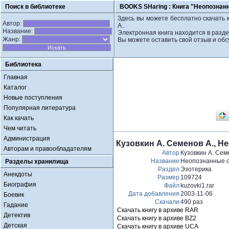
Поиск в библиотеке
BOOKS SHaring :
Книга "Неопознан
Здесь вы можете бесплатно скачать 
Автор:
А..
Название:
Электронная книга находится в разде
Жанр:
Вы можете оставить свой отзыв и обс
Библиотека
Главная
Каталог
Новые поступления
Популярная литература
Как качать
Чем читать
Администрация
Кузовкин А. Семенов А., 
Авторам и правообладателям
Автор
Кузовкин А. Сем
Название
Неопознанные о
Разделы хранилища
Раздел
Эзотерика
Анекдоты
Размер
109724
Биография
Файл
kuzovki1.rar
Дата добавления
2003-11-06
Боевик
Скачали
490 раз
Гадание
Скачать книгу в архиве RAR
Детектив
Скачать книгу в архиве BZ2
Детская
Скачать книгу в архиве UCA