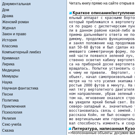
Читать книгу прямо на сайте открыв в
Документальная
Дом
Краткое описание/вступлени
Драма
ельный аппарат с красными бортов
Женский роман
который приближался к вертолету
ся по радио с диспетчерским пун
Журнал
ли в данном районе какой-либо в
Закон и право
приема дальнейшего ответа не по
димому, продолжало функциониров
История
и занял положение над продолжав
Классика
вал 50-60 футов и был сделан из
имевшего симметричную форму, по
Компьютерный ликбез
ней части появился зеленей луч,
Криминал
ственно осветил кабину вертолет
Лирика
са на приборной доске вертолета
вращалась. Попытки установить с
Медицина
к чему не привели.  Вертолет,  
Мемуары
объект, начал самопроизвольный 
мотря на то что усилия экипажа 
Наука
ростью 2000 футов в минуту. На 
Научная фантастика
нил тягу вертолетного двигателя
ном направлении, убрав зеленый 
Песни
том на, мгновение оказался стро
Политика
жа увидели яркий белый свет. Вз
Приключения
северо-западный и, значительно 
восстановилась связь с землей. 
Психология
рассказа Койн, не был оснащен с
Религия
же вертикальным или горизонталь
вал способность изменять и сохр
Секс-учеба
Литература, написанная Кузо
Сказка
•
Неопознанные объекты: досужие вы