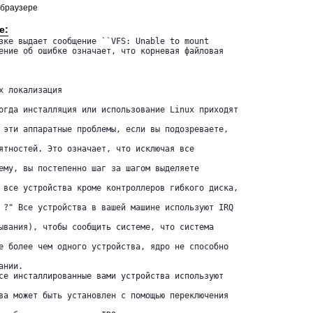
 браузере
е:
зке выдает сообщение ``VFS: Unable to mount

ние об ошибке означает, что корневая файловая 	

х локализация

огда инсталляция или использование Linux приходят

 эти аппаратные проблемы, если вы подозреваете,

ятностей. Это означает, что исключая все

ему, вы постепенно шаг за шагом выделяете

 все устройства кроме контроллеров гибкого диска,

 ?" Все устройства в вашей машине используют IRQ

ывания), чтобы сообщить системе, что система

е более чем одного устройства, ядро не способно

нии. 

се инсталлированные вами устройства используют

ва может быть установлен с помощью переключения
