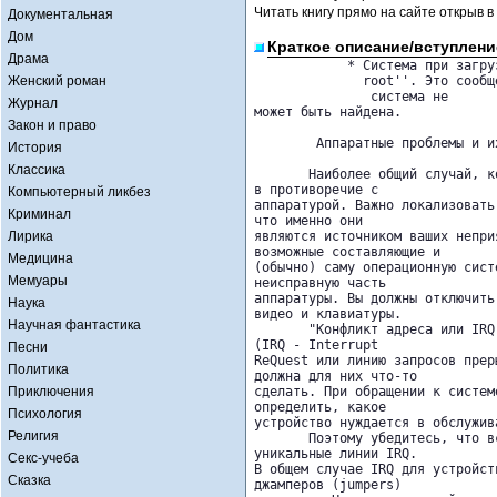
Читать книгу прямо на сайте открыв в
Документальная
Дом
Краткое описание/вступлени
Драма
            * Система при загру
Женский роман
              root''. Это сообще
	       система не 

Журнал
может быть найдена.

Закон и право
        Аппаратные проблемы и и
История
Классика
       Наиболее общий случай, к
в противоречие с 

Компьютерный ликбез
аппаратурой. Важно локализовать
Криминал
что именно они 

Лирика
являются источником ваших непри
возможные составляющие и 

Медицина
(обычно) саму операционную сист
Мемуары
неисправную часть 

аппаратуры. Вы должны отключить
Наука
видео и клавиатуры.

Научная фантастика
       "Конфликт адреса или IRQ
(IRQ - Interrupt 

Песни
ReQuest или линию запросов прер
Политика
должна для них что-то 

Приключения
сделать. При обращении к систем
определить, какое 

Психология
устройство нуждается в обслужива
Религия
       Поэтому убедитесь, что в
уникальные линии IRQ. 

Секс-учеба
В общем случае IRQ для устройст
Сказка
джамперов (jumpers) 
