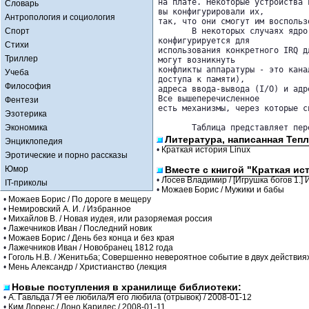
на плате. Некоторые устройства 
Словарь
вы конфигурировали их, 

Антропология и социология
так, что они смогут им воспользо
Спорт
       В некоторых случаях ядро
конфигурируется для 

Стихи
использования конкретного IRQ для конкретн
Триллер
могут возникнуть 

конфликты аппаратуры - это кана
Учеба
доступа к памяти), 

Философия
адреса ввода-вывода (I/O) и адр
Все вышеперечисленное 

Фентези
есть механизмы, через которые с
Эзотерика
Экономика
       Таблица представляет пер
Литература, написанная Тепл
Энциклопедия
•
Краткая история Linux
Эротические и порно рассказы
Юмор
Вместе с книгой "Краткая ис
•
Лосев Владимир / [Игрушка богов 1.] 
IT-приколы
•
Можаев Борис / Мужики и бабы
•
Можаев Борис / По дороге в мещеру
•
Немировский А. И. / Избранное
•
Михайлов В. / Новая иудея, или разоряемая россия
•
Лажечников Иван / Последний новик
•
Можаев Борис / День без конца и без края
•
Лажечников Иван / Новобранец 1812 года
•
Гоголь Н.В. / Женитьба; Совершенно невероятное событие в двух действия
•
Мень Александр / Христианство (лекция
Новые поступления в хранилище библиотеки:
•
А. Гавльда / Я ее любила/Я его любила (отрывок) / 2008-01-12
•
Ким Лоренс / Лоно Каридес / 2008-01-11