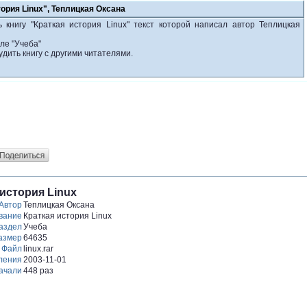
тория Linux", Теплицкая Оксана
 книгу "Краткая история Linux" текст которой написал автор Теплицкая
ле "Учеба"
удить книгу с другими читателями.
 история Linux
Автор
Теплицкая Оксана
вание
Краткая история Linux
аздел
Учеба
азмер
64635
Файл
linux.rar
ления
2003-11-01
ачали
448 раз