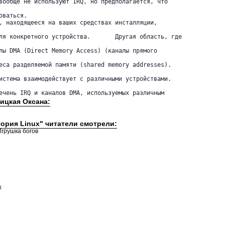
вообще не используют IRQ, но предполагается, что

ваться. 

, находящееся на ваших средствах инсталляции,

ого устройства. 	Другая область, где

лы DMA (Direct Memory Access) (каналы прямого

еса разделяемой памяти (shared memory addresses).

истема взаимодействует с различными устройствами.

ечень IRQ и каналов DMA, используемых различным
ицкая Оксана:
тория Linux" читатели смотрели:
Игрушка богов
х