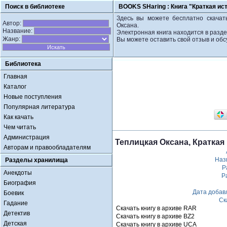
Поиск в библиотеке
BOOKS SHaring :
Книга "Краткая ис
Здесь вы можете бесплатно скачать
Автор:
Оксана.
Название:
Электронная книга находится в разде
Жанр:
Вы можете оставить свой отзыв и обс
Библиотека
Главная
Каталог
Новые поступления
Популярная литература
Как качать
Чем читать
Администрация
Теплицкая Оксана, Краткая
Авторам и правообладателям
Наз
Разделы хранилища
Р
Анекдоты
Р
Биография
Дата добав
Боевик
Ск
Гадание
Скачать книгу в архиве RAR
Детектив
Скачать книгу в архиве BZ2
Детская
Скачать книгу в архиве UCA