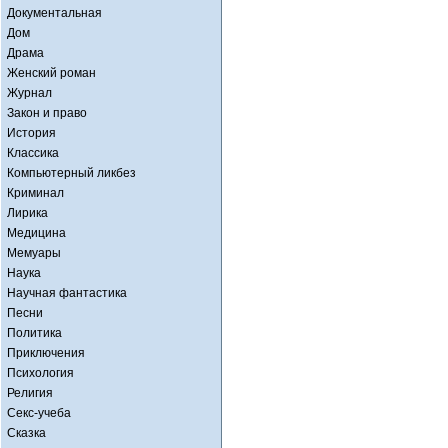
Документальная
Дом
Драма
Женский роман
Журнал
Закон и право
История
Классика
Компьютерный ликбез
Криминал
Лирика
Медицина
Мемуары
Наука
Научная фантастика
Песни
Политика
Приключения
Психология
Религия
Секс-учеба
Сказка