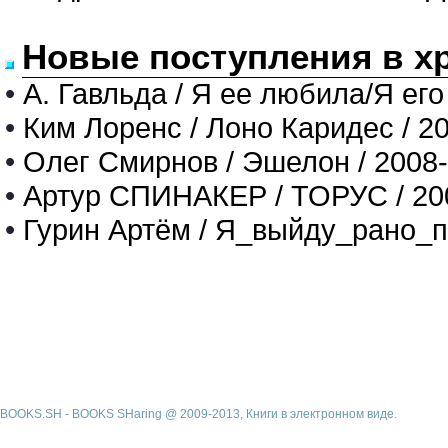
Новые поступления в х
•
А. Гавльда / Я ее любила/Я его
•
Ким Лоренс / Лоно Каридес / 2
•
Олег Смирнов / Эшелон / 2008
•
Артур СПИНАКЕР / ТОРУС / 20
•
Гурин Артём / Я_выйду_рано_п
BOOKS.SH - BOOKS SHaring @ 2009-2013, Книги в электронном виде.