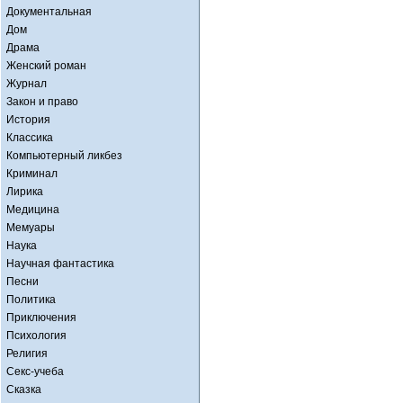
Документальная
Дом
Драма
Женский роман
Журнал
Закон и право
История
Классика
Компьютерный ликбез
Криминал
Лирика
Медицина
Мемуары
Наука
Научная фантастика
Песни
Политика
Приключения
Психология
Религия
Секс-учеба
Сказка