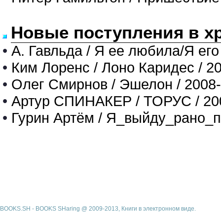
Новые поступления в х
•
А. Гавльда / Я ее любила/Я его
•
Ким Лоренс / Лоно Каридес / 2
•
Олег Смирнов / Эшелон / 2008
•
Артур СПИНАКЕР / ТОРУС / 20
•
Гурин Артём / Я_выйду_рано_п
BOOKS.SH - BOOKS SHaring @ 2009-2013, Книги в электронном виде.