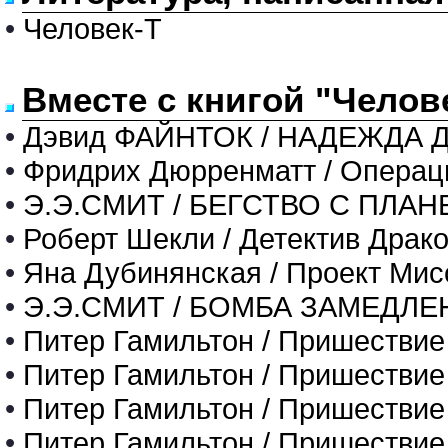
•
Человек-Т
Вместе с книгой "Челов
•
Дэвид ФАЙНТОК / НАДЕЖДА 
•
Фридрих Дюрренматт / Операц
•
Э.Э.СМИТ / БЕГСТВО С ПЛА
•
Роберт Шекли / Детектив Драко
•
Яна Дубинянская / Проект Мис
•
Э.Э.СМИТ / БОМБА ЗАМЕДЛ
•
Питер Гамильтон / Пришествие
•
Питер Гамильтон / Пришествие
•
Питер Гамильтон / Пришествие
•
Питер Гамильтон / Пришествие