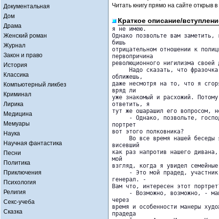
Читать книгу прямо на сайте открыв в
Документальная
Дом
Краткое описание/вступлени
Драма
я не имею. 

Женский роман
Однако позвольте вам заметить, 
бишь 

Журнал
отрицательном отношении к полиц
Закон и право
первопричина 

революционного нигилизма своей д
История
     Надо сказать, что фразочка
Классика
оближешь, 

даже несмотря на то, что я сгор
Компьютерный ликбез
вряд ли 

Криминал
уже знакомый и расхожий. Потому
Лирика
ответить, я 

тут же ошарашил его вопросом, н
Медицина
     - Однако, позвольте, госпо
Мемуары
портрет 

вот этого полковника?

Наука
     Во все время нашей беседы 
Научная фантастика
висевший 

как раз напротив нашего дивана,
Песни
мой 

Политика
взгляд, когда я увидел семейные 
Приключения
     - Это мой прадед, участник
генерал. - 

Психология
Вам что, интересен этот портрет?
Религия
     - Возможно, возможно, - ма
через 

Секс-учеба
время и особенности манеры худо
Сказка
прадеда 
