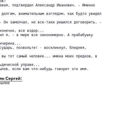
в?

евая, подтвердил Александр Иванович. - Именно

 долгим, внимательным взглядом, как будто увидел

- Он замолчал, но все-таки решился договорить. -

конечно, все вздор...

ил я, - в мире все закономерно. А прабабушку

черина...

сударь, позвольте! - воскликнул, бледнея,

 вы тот самый человек... имена моих предков, в

ьдической управе...

ылов, если вам что-нибудь говорит это имя.

ян Сергей:
рошлое