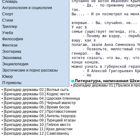
случайно не Антон Иванович Крыло
Словарь
     - Да, - по-прежнему недоум
Антропология и социология
так. 

Спорт
Вы.... - И он посмотрел на меня
Стихи
впервые. - Вы, случайно, не... 
Триллер
У нас в 

семье существует легенда, это, 
Учеба
     - Почему же вздор, - переб
Философия
вашу, как я 

полагаю, звали Анна Семеновна Чи
Фентези
     - Позвольте, милостивый го
Эзотерика
генерал. - Вы 

Экономика
хотите сказать, что вы, ну, что
конце концов, 

Энциклопедия
можно узнать в губернской герал
Эротические и порно рассказы
     - Я Алексей Григорьевич Кр
     - Но
Юмор
Литература, написанная Шхи
IT-приколы
•
[Бригадир державы 01.] Прыжок в п
•
[Бригадир державы 02.] Волчья сыть
•
[Бригадир державы 03.] Кодекс чести
•
[Бригадир державы 04.] Царская пленница
•
[Бригадир державы 05.] Черный магистр
•
[Бригадир державы 06.] Время бесов
•
[Бригадир державы 07.] Противостояние
•
[Бригадир державы 08.] Ангелы террора
•
[Бригадир державы 09.] Турецкий ятаган
•
[Бригадир державы 10.] Гиблое место
•
[Бригадир державы 11.] Крах династии
•
[Бригадир державы 12.] Самозванец