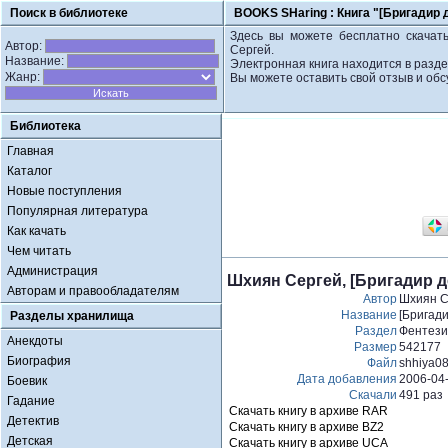
Поиск в библиотеке
BOOKS SHaring :
Книга "[Бригадир 
Здесь вы можете бесплатно скачать
Автор:
Сергей.
Название:
Электронная книга находится в разде
Жанр:
Вы можете оставить свой отзыв и обс
Библиотека
Главная
Каталог
Новые поступления
Популярная литература
Как качать
Чем читать
Администрация
Шхиян Сергей, [Бригадир д
Авторам и правообладателям
Автор
Шхиян С
Название
[Бригад
Разделы хранилища
Раздел
Фентези
Анекдоты
Размер
542177
Биография
Файл
shhiya08
Дата добавления
2006-04
Боевик
Скачали
491 раз
Гадание
Скачать книгу в архиве RAR
Детектив
Скачать книгу в архиве BZ2
Детская
Скачать книгу в архиве UCA