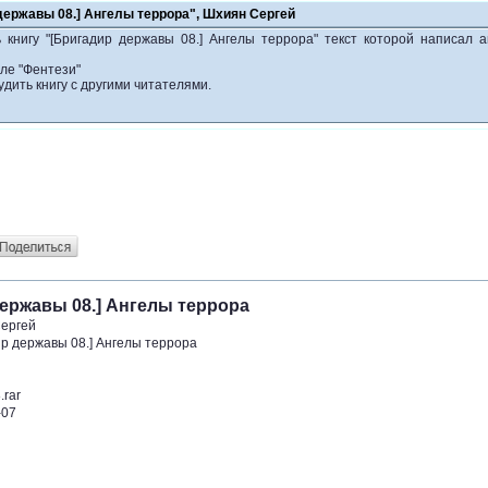
державы 08.] Ангелы террора", Шхиян Сергей
 книгу "[Бригадир державы 08.] Ангелы террора" текст которой написал 
ле "Фентези"
удить книгу с другими читателями.
ержавы 08.] Ангелы террора
ергей
ир державы 08.] Ангелы террора
.rar
-07