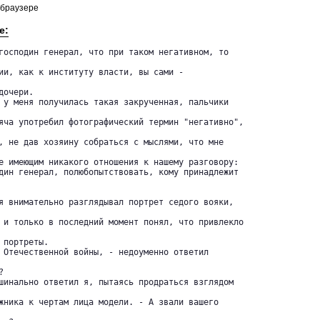
 браузере
е:
господин генерал, что при таком негативном, то

ии, как к институту власти, вы сами -

очери.

 у меня получилась такая закрученная, пальчики

яча употребил фотографический термин "негативно",

, не дав хозяину собраться с мыслями, что мне

е имеющим никакого отношения к нашему разговору:

дин генерал, полюбопытствовать, кому принадлежит

я внимательно разглядывал портрет седого вояки,

 и только в последний момент понял, что привлекло

портреты.

 Отечественной войны, - недоуменно ответил



шинально ответил я, пытаясь продраться взглядом

жника к чертам лица модели. - А звали вашего
