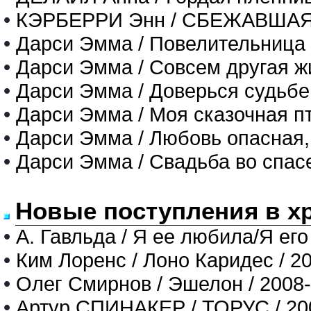
•
КЭРБЕРРИ Энн / СБЕЖАВША
•
Дарси Эмма / Повелительница 
•
Дарси Эмма / Совсем другая ж
•
Дарси Эмма / Доверься судьбе
•
Дарси Эмма / Моя сказочная п
•
Дарси Эмма / Любовь опасная,
•
Дарси Эмма / Свадьба во спас
Новые поступления в х
•
А. Гавльда / Я ее любила/Я его
•
Ким Лоренс / Лоно Каридес / 2
•
Олег Смирнов / Эшелон / 2008
•
Артур СПИНАКЕР / ТОРУС / 20