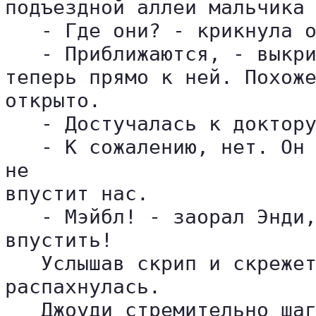
подъездной аллеи мальчика 
   - Где они? - крикнула о
   - Приближаются, - выкри
теперь прямо к ней. Похоже
открыто.

   - Достучалась к доктору
   - К сожалению, нет. Он 
не 

впустит нас.

   - Мэйбл! - заорал Энди,
впустить!

   Услышав скрип и скрежет
распахнулась.

   Джоуди стремительно шаг