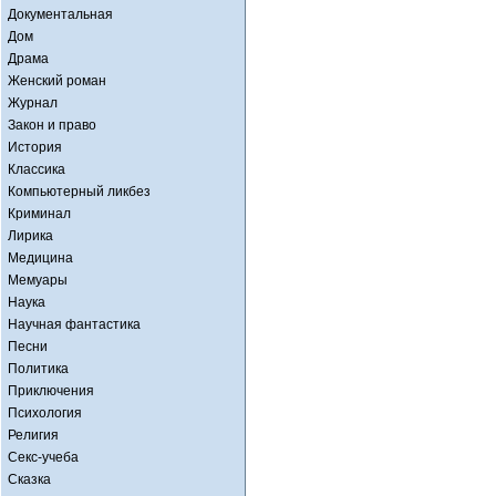
Документальная
Дом
Драма
Женский роман
Журнал
Закон и право
История
Классика
Компьютерный ликбез
Криминал
Лирика
Медицина
Мемуары
Наука
Научная фантастика
Песни
Политика
Приключения
Психология
Религия
Секс-учеба
Сказка