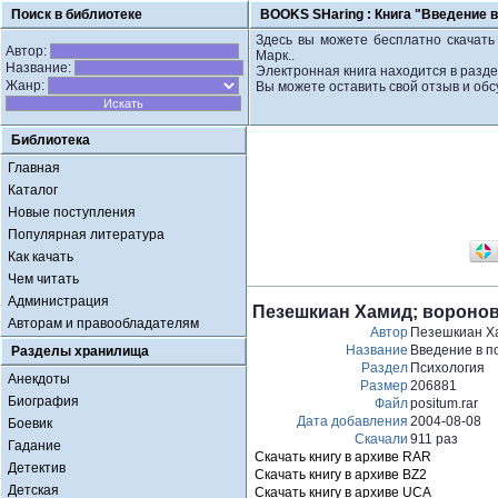
Поиск в библиотеке
BOOKS SHaring :
Книга "Введение 
Здесь вы можете бесплатно скачать
Автор:
Марк..
Название:
Электронная книга находится в разде
Жанр:
Вы можете оставить свой отзыв и обс
Библиотека
Главная
Каталог
Новые поступления
Популярная литература
Как качать
Чем читать
Администрация
Пезешкиан Хамид; воронов
Авторам и правообладателям
Автор
Пезешкиан Ха
Название
Введение в п
Разделы хранилища
Раздел
Психология
Анекдоты
Размер
206881
Биография
Файл
positum.rar
Дата добавления
2004-08-08
Боевик
Скачали
911 раз
Гадание
Скачать книгу в архиве RAR
Детектив
Скачать книгу в архиве BZ2
Детская
Скачать книгу в архиве UCA