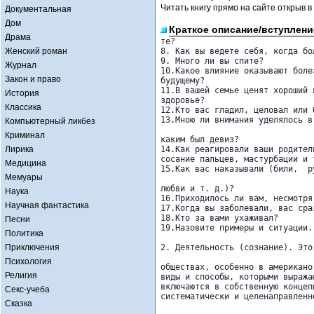
Читать книгу прямо на сайте открыв в
Документальная
Дом
Краткое описание/вступлени
Драма
те?

Женский роман
8. Как вы ведете себя, когда бо
9. Много ли вы спите?

Журнал
10.Какое влияние оказывают боле
Закон и право
будущему?

11.В вашей семье ценят хороший 
История
здоровье?

Классика
12.Кто вас гладил, целовал или 
13.Мною ли внимания уделялось в
Компьютерный ликбез
Криминал
каким был девиз?

Лирика
14.Как реагировали ваши родител
сосание пальцев, мастурбации и т
Медицина
15.Как вас наказывали (били,  р
Мемуары
любви и т. д.)?

Наука
16.Приходилось ли вам, несмотря
Научная фантастика
17.Когда вы заболевали, вас сра
18.Кто за вами ухаживал?

Песни
19.Назовите примеры и ситуации. 
Политика
Приключения
2. Деятельность (сознание). Это
Психология
обществах, особенно в американо
Религия
виды и способы, которыми выража
включаются в собственную концеп
Секс-учеба
систематически и целенаправленн
Сказка