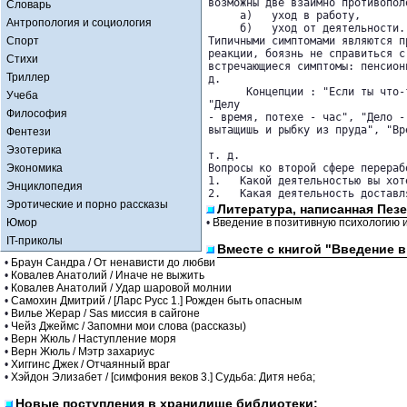
возможны две взаимно противопол
Словарь
     а)   уход в работу,

Антропология и социология
     б)   уход от деятельности.

Спорт
Типичными симптомами являются п
реакции, боязнь не справиться с
Стихи
встречающиеся симптомы: пенсион
Триллер
д.

      Концепции : "Если ты что-
Учеба
"Делу 

Философия
- время, потехе - час", "Дело -
вытащишь и рыбку из пруда", "Вр
Фентези
Эзотерика
т. д.

Экономика
Вопросы ко второй сфере перераб
1.   Какой деятельностью вы хот
Энциклопедия
2.   Какая деятельность доставл
Эротические и порно рассказы
Литература, написанная Пез
Юмор
•
Введение в позитивную психологию 
IT-приколы
Вместе с книгой "Введение 
•
Браун Сандра / От ненависти до любви
•
Ковалев Анатолий / Иначе не выжить
•
Ковалев Анатолий / Удар шаровой молнии
•
Самохин Дмитрий / [Ларс Русс 1.] Рожден быть опасным
•
Вилье Жерар / Sas миссия в сайгоне
•
Чейз Джеймс / Запомни мои слова (рассказы)
•
Верн Жюль / Наступление моря
•
Верн Жюль / Мэтр захариус
•
Хиггинс Джек / Отчаянный враг
•
Хэйдон Элизабет / [симфония веков 3.] Судьба: Дитя неба;
Новые поступления в хранилище библиотеки: