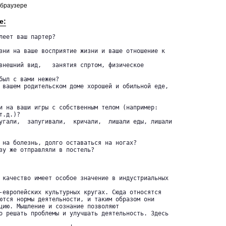
 браузере
е:
леет ваш партер? 

зни на ваше восприятие жизни и ваше отношение к 

внешний вид,   занятия спртом, физическое

был с вами нежен?

 вашем родительском доме хорошей и обильной еде,

и на ваши игры с собственным телом (например: 

.д.)?

угали,  запугивали,  кричали,  лишали еды, лишали

 на болезнь, долго оставаться на ногах?

зу же отправляли в постель?



 качество имеет особое значение в индустриальных

-европейских культурных кругах. Сюда относятся 

ются нормы деятельности, и таким образом они 

цию. Мышление и сознание позволяют 

о решать проблемы и улучшать деятельность. Здесь
