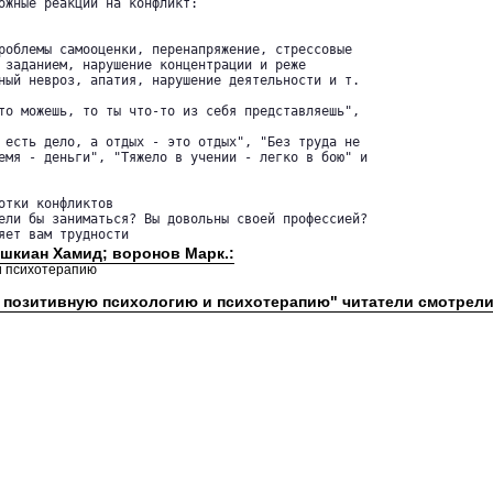
ожные реакции на конфликт:

роблемы самооценки, перенапряжение, стрессовые 

 заданием, нарушение концентрации и реже 

ный невроз, апатия, нарушение деятельности и т.

то можешь, то ты что-то из себя представляешь",

 есть дело, а отдых - это отдых", "Без труда не 

емя - деньги", "Тяжело в учении - легко в бою" и

отки конфликтов

ели бы заниматься? Вы довольны своей профессией?

яет вам трудности
ешкиан Хамид; воронов Марк.:
и психотерапию
в позитивную психологию и психотерапию" читатели смотрели