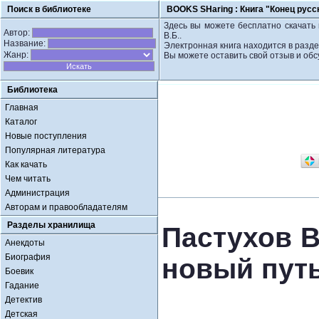
Поиск в библиотеке
BOOKS SHaring :
Книга "Конец русс
Здесь вы можете бесплатно скачать 
Автор:
В.Б..
Название:
Электронная книга находится в разд
Жанр:
Вы можете оставить свой отзыв и обс
Библиотека
Главная
Каталог
Новые поступления
Популярная литература
Как качать
Чем читать
Администрация
Авторам и правообладателям
Разделы хранилища
Пастухов В
Анекдоты
Биография
новый пут
Боевик
Гадание
Детектив
Детская