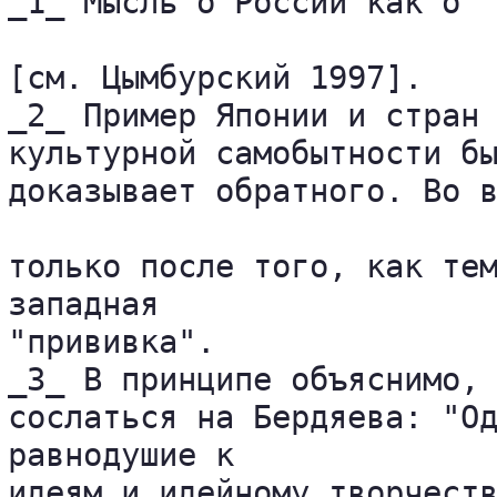
_1_ Мысль о России как о "
[см. Цымбурский 1997].

_2_ Пример Японии и стран 
культурной самобытности бы
доказывает обратного. Во в
только после того, как тем
западная 

"прививка".

_3_ В принципе объяснимо, 
сослаться на Бердяева: "Од
равнодушие к 

идеям и идейному творчеств