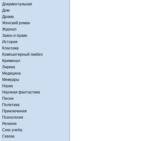
Документальная
Дом
Драма
Женский роман
Журнал
Закон и право
История
Классика
Компьютерный ликбез
Криминал
Лирика
Медицина
Мемуары
Наука
Научная фантастика
Песни
Политика
Приключения
Психология
Религия
Секс-учеба
Сказка