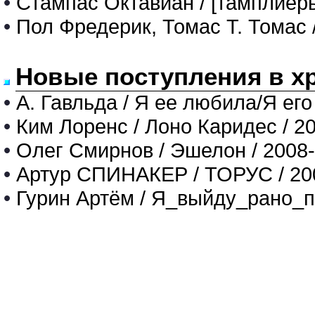
•
Стампас Октавиан / [тамплиеры
•
Пол Фредерик, Томас Т. Томас 
Новые поступления в х
•
А. Гавльда / Я ее любила/Я его
•
Ким Лоренс / Лоно Каридес / 2
•
Олег Смирнов / Эшелон / 2008
•
Артур СПИНАКЕР / ТОРУС / 20
•
Гурин Артём / Я_выйду_рано_п