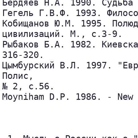
Бердяев Н.А. 1990. Судьба 
Гегель Г.В.Ф. 1993. Филосо
Кобищанов Ю.М. 1995. Полюд
цивилизаций. М., с.3-9.

Рыбаков Б.А. 1982. Киевска
316-320.

Цымбурский В.Л. 1997. "Евр
Полис,  

№ 2, с.56.

Моуniham D.P. 1986. - New 