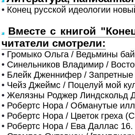
•
Конец русской идеологии новы
Вместе с книгой "Коне
читатели смотрели:
•
Громыко Ольга / Ведьмины байк
•
Синельников Владимир / Восточ
•
Блейк Дженнифер / Запретные
•
Чейз Джеймс / Поцелуй мой ку
•
Желязны Роджер Линдскольд Д
•
Робертс Нора / Обманутые ил
•
Робертс Нора / Цветок греха (
•
Робертс Нора / Ева Даллас 16