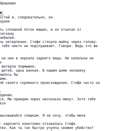
 браузере
е:
остей и, следовательно, он 

ране 

ть сплошной поток машин, и он отъехал от 

игналы 

обилей.

нь нетерпения, Стефи стянула майку через голову.

 тебя никто не подслушивает. Говори. Ведь это же

 на нее в зеркало заднего вида. Ни капельки не 

 

 вытерла подмышки.

 детей, одна ванная. В нашем доме человеку 

шлось бы 

ми.

ей своего скромного происхождения, Стефи часто на

 

дение.

ся. Мы приедем через несколько минут. Хотя тебе 

се 

высовывайся слишком. Я не хочу, чтобы меня 

- нарочито кокетливо отозвалась Стефи.

тво. Как ты так быстро учуяла свежее убийство?
