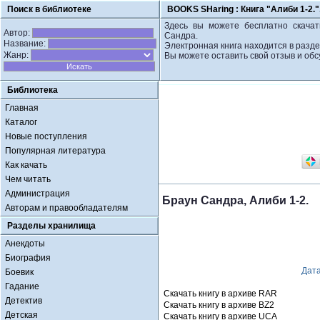
Поиск в библиотеке
BOOKS SHaring :
Книга "Алиби 1-2.
Здесь вы можете бесплатно скачать
Автор:
Сандра.
Название:
Электронная книга находится в разд
Жанр:
Вы можете оставить свой отзыв и обс
Библиотека
Главная
Каталог
Новые поступления
Популярная литература
Как качать
Чем читать
Администрация
Браун Сандра, Алиби 1-2.
Авторам и правообладателям
Разделы хранилища
Анекдоты
Биография
Дат
Боевик
Гадание
Скачать книгу в архиве RAR
Детектив
Скачать книгу в архиве BZ2
Детская
Скачать книгу в архиве UCA