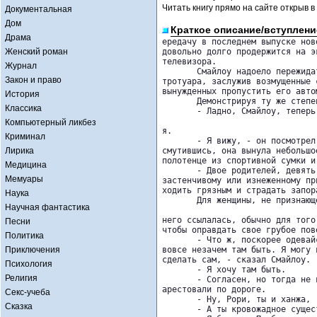
Читать книгу прямо на сайте открыв в
Документальная
Дом
Краткое описание/вступлени
Драма
ередачу в последнем выпуске нов
Женский роман
довольно долго продержится на эк
телевизора.

Журнал
       Смайлоу надоело пережида
Закон и право
тротуара, заслужив возмущенные с
вынужденных пропустить его автом
История
       Демонстрируя ту же степе
Классика
       - Ладно, Смайлоу, теперь
Компьютерный ликбез
я.

Криминал
       - Я вижу, - он посмотрел
Лирика
смутившись, она вынула небольшое
полотенце из спортивной сумки и
Медицина
       - Двое родителей, девять
Мемуары
застенчивому или изнеженному при
ходить грязным и страдать запора
Наука
       Для женщины, не признающ
Научная фантастика
него ссылалась, обычно для того,
Песни
чтобы оправдать свое грубое пове
Политика
       - Что ж, поскорее одевай
Приключения
вовсе незачем там быть. Я могу в
сделать сам, - сказал Смайлоу.

Психология
       - Я хочу там быть.

Религия
       - Согласен, но тогда не 
арестовали по дороге.

Секс-учеба
       - Ну, Рори, ты и ханжа, 
Сказка
       - А ты кровожадное сущес