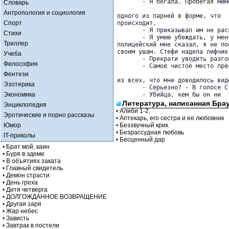
       - Я бегала. Пробегая мим
Словарь
Антропология и социология
одного из парней в форме, что 

Спорт
происходит.

       - Я приказывал им не раск
Стихи
       - Я умею убеждать, у мен
Триллер
полицейский мне сказал, я не пов
своим ушам. Стефи надела лифчик
Учеба
       - Прекрати уводить разго
Философия
       - Самое чистое место пре
Фентези
из всех, что мне доводилось виде
Эзотерика
       - Серьезно? - В голосе С
Экономика
       - Убийца, кем бы он ни 
Литература, написанная Бра
Энциклопедия
•
Алиби 1-2.
Эротические и порно рассказы
•
Аптекарь, его сестра и ее любовник
Юмор
•
Беззвучный крик
•
Безрассудная любовь
IT-приколы
•
Бесценный дар
•
Брат мой, каин
•
Буря в эдеме
•
В объятиях заката
•
Главный свидетель
•
Демон страсти
•
День греха
•
Дитя четверга
•
ДОЛГОЖДАННОЕ ВОЗВРАЩЕНИЕ
•
Другая заря
•
Жар небес
•
Зависть
•
Завтрак в постели