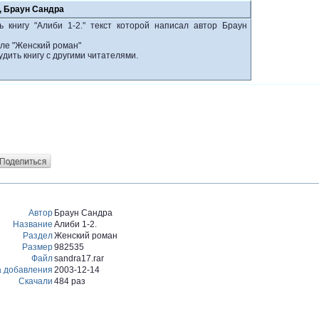
", Браун Сандра
 книгу "Алиби 1-2." текст которой написал автор Браун
еле "Женский роман"
удить книгу с другими читателями.
Автор
Браун Сандра
Название
Алиби 1-2.
Раздел
Женский роман
Размер
982535
Файл
sandra17.rar
а добавления
2003-12-14
Скачали
484 раз