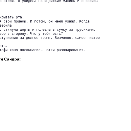
о отеля, я увидела полицейские машины и спросила

рывать рта.

я свои приемы. И потом, он меня узнал. Когда 

ерила 

, стянула шорты и полезла в сумку за трусиками.

вор в сторону. Что у тебя есть?

ступления за долгое время. Возможно, самое чистое

ть.

тефи явно послышались нотки разочарования.

ун Сандра: