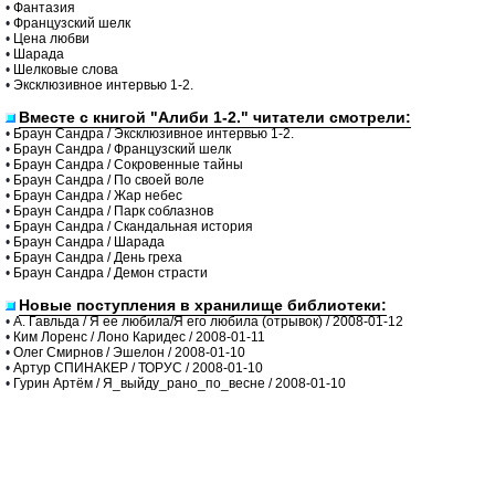
•
Фантазия
•
Французский шелк
•
Цена любви
•
Шарада
•
Шелковые слова
•
Эксклюзивное интервью 1-2.
Вместе с книгой "Алиби 1-2." читатели смотрели:
•
Браун Сандра / Эксклюзивное интервью 1-2.
•
Браун Сандра / Французский шелк
•
Браун Сандра / Сокровенные тайны
•
Браун Сандра / По своей воле
•
Браун Сандра / Жар небес
•
Браун Сандра / Парк соблазнов
•
Браун Сандра / Скандальная история
•
Браун Сандра / Шарада
•
Браун Сандра / День греха
•
Браун Сандра / Демон страсти
Новые поступления в хранилище библиотеки:
•
А. Гавльда / Я ее любила/Я его любила (отрывок) / 2008-01-12
•
Ким Лоренс / Лоно Каридес / 2008-01-11
•
Олег Смирнов / Эшелон / 2008-01-10
•
Артур СПИНАКЕР / ТОРУС / 2008-01-10
•
Гурин Артём / Я_выйду_рано_по_весне / 2008-01-10