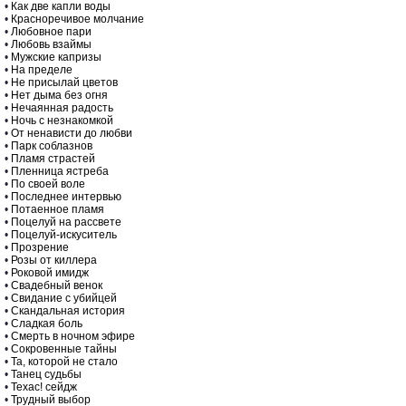
•
Как две капли воды
•
Красноречивое молчание
•
Любовное пари
•
Любовь взаймы
•
Мужские капризы
•
На пределе
•
Не присылай цветов
•
Нет дыма без огня
•
Нечаянная радость
•
Ночь с незнакомкой
•
От ненависти до любви
•
Парк соблазнов
•
Пламя страстей
•
Пленница ястреба
•
По своей воле
•
Последнее интервью
•
Потаенное пламя
•
Поцелуй на рассвете
•
Поцелуй-искуситель
•
Прозрение
•
Розы от киллера
•
Роковой имидж
•
Свадебный венок
•
Свидание с убийцей
•
Скандальная история
•
Сладкая боль
•
Смерть в ночном эфире
•
Сокровенные тайны
•
Та, которой не стало
•
Танец судьбы
•
Техас! сейдж
•
Трудный выбор