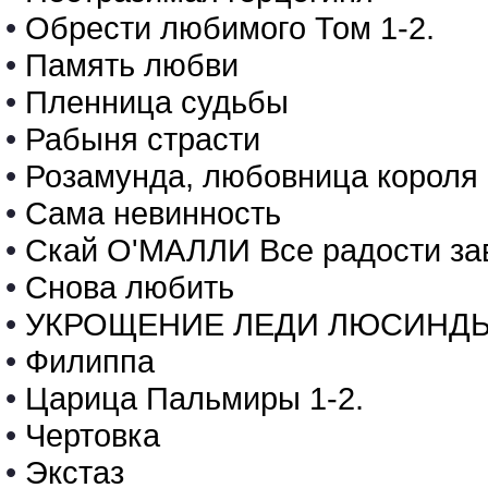
•
Обрести любимого Том 1-2.
•
Память любви
•
Пленница судьбы
•
Рабыня страсти
•
Розамунда, любовница короля
•
Сама невинность
•
Скай О'МАЛЛИ Все радости зав
•
Снова любить
•
УКРОЩЕНИЕ ЛЕДИ ЛЮСИНД
•
Филиппа
•
Царица Пальмиры 1-2.
•
Чертовка
•
Экстаз