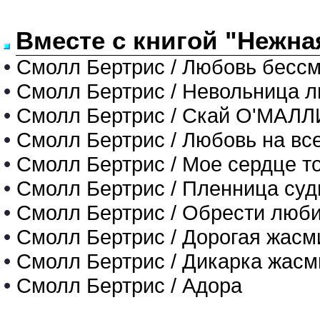
Вместе с книгой "Нежна
•
Смолл Бертрис / Любовь бесс
•
Смолл Бертрис / Невольница 
•
Смолл Бертрис / Скай О'МАЛЛИ 
•
Смолл Бертрис / Любовь на все
•
Смолл Бертрис / Мое сердце то
•
Смолл Бертрис / Пленница су
•
Смолл Бертрис / Обрести люби
•
Смолл Бертрис / Дорогая жасм
•
Смолл Бертрис / Дикарка жасм
•
Смолл Бертрис / Адора