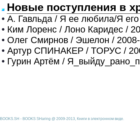
Новые поступления в х
•
А. Гавльда / Я ее любила/Я его
•
Ким Лоренс / Лоно Каридес / 2
•
Олег Смирнов / Эшелон / 2008
•
Артур СПИНАКЕР / ТОРУС / 20
•
Гурин Артём / Я_выйду_рано_п
BOOKS.SH - BOOKS SHaring @ 2009-2013, Книги в электронном виде.