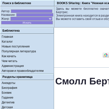
Поиск в библиотеке
BOOKS SHaring :
Книга "Нежная ос
Здесь вы можете бесплатно скачат
Автор:
Бертрис.
Название:
Электронная книга находится в разд
Жанр:
Вы можете оставить свой отзыв и обс
Библиотека
Главная
Каталог
Новые поступления
Популярная литература
Как качать
Чем читать
Администрация
Авторам и правообладателям
Разделы хранилища
Смолл Берт
Анекдоты
Биография
Боевик
Гадание
Детектив
Детская