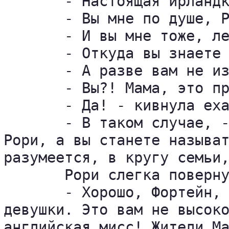
       - Настоящая ирландк
       - Вы мне по душе, Р
       - И вы мне тоже, ле
       - Откуда вы знаете 
       - А разве вам не из
       - Вы?! Мама, это пр
       - Да! - кивнула еха
       - В таком случае, -
Рори, а вы станете называт
разумеется, в кругу семьи,
       Рори слегка поверну
       - Хорошо, Фортейн, 
девушки. Это вам не высоко
английская мисс! Жители Ма