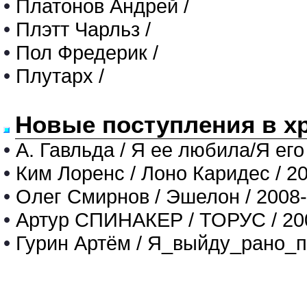
•
Платонов Андрей /
•
Плэтт Чарльз /
•
Пол Фредерик /
•
Плутарх /
Новые поступления в х
•
А. Гавльда / Я ее любила/Я его
•
Ким Лоренс / Лоно Каридес / 2
•
Олег Смирнов / Эшелон / 2008
•
Артур СПИНАКЕР / ТОРУС / 20
•
Гурин Артём / Я_выйду_рано_п