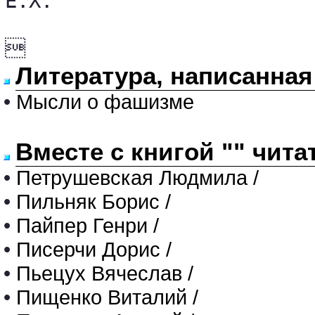
Е.Х.


Литература, написанная
•
Мысли о фашизме
Вместе с книгой "" чита
•
Петрушевская Людмила /
•
Пильняк Борис /
•
Пайпер Генри /
•
Писерчи Дорис /
•
Пьецух Вячеслав /
•
Пищенко Виталий /