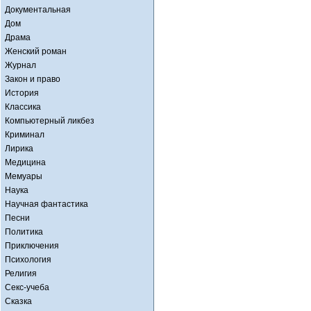
Документальная
Дом
Драма
Женский роман
Журнал
Закон и право
История
Классика
Компьютерный ликбез
Криминал
Лирика
Медицина
Мемуары
Наука
Научная фантастика
Песни
Политика
Приключения
Психология
Религия
Секс-учеба
Сказка