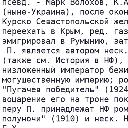
псевд. - Марк Волохов, К.А
(ныне-Украина), после окон
Курско-Севастопольской жел
переехать в Крым, ред. газ
эмигрировал в Румынию, зат
 П. является автором неск.
(также см. История в НФ), 
низложенный император бежи
могущественную империю; ро
"Пугачев-победитель" (1924
воцарение его на троне пок
перу П. принадлежат НФ ром
полуночи" (1910) и неск. Н